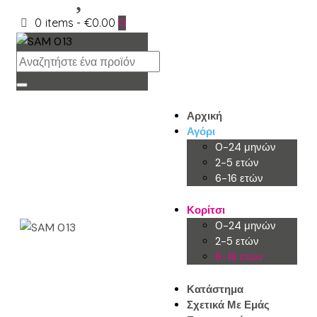
0 items
-
€0.00
0
Αρχική
Αγόρι
0-24 μηνών
2-5 ετών
6-16 ετών
Κορίτσι
0-24 μηνών
2-5 ετών
6-16 ετών
Κατάστημα
Σχετικά Με Εμάς