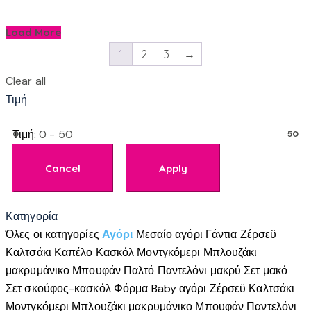
Load More
1
2
3
→
Clear all
Τιμή
Τιμή:
0 - 50
0
50
Κατηγορία
Όλες οι κατηγορίες
Αγόρι
Μεσαίο αγόρι
Γάντια
Ζέρσεϋ
Καλτσάκι
Καπέλο
Κασκόλ
Μοντγκόμερι
Μπλουζάκι
μακρυμάνικο
Μπουφάν
Παλτό
Παντελόνι μακρύ
Σετ μακό
Σετ σκούφος-κασκόλ
Φόρμα
Baby αγόρι
Ζέρσεϋ
Καλτσάκι
Μοντγκόμερι
Μπλουζάκι μακρυμάνικο
Μπουφάν
Παντελόνι