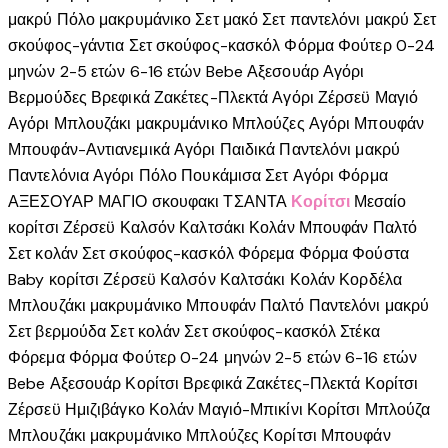
μακρύ
Πόλο μακρυμάνικο
Σετ μακό
Σετ παντελόνι μακρύ
Σετ
σκούφος-γάντια
Σετ σκούφος-κασκόλ
Φόρμα
Φούτερ
0-24
μηνών
2-5 ετών
6-16 ετών
Bebe
Αξεσουάρ Αγόρι
Βερμούδες
Βρεφικά
Ζακέτες-Πλεκτά Αγόρι
Ζέρσεϋ
Μαγιό
Αγόρι
Μπλουζάκι μακρυμάνικο
Μπλούζες Αγόρι
Μπουφάν
Μπουφάν-Αντιανεμικά Αγόρι
Παιδικά
Παντελόνι μακρύ
Παντελόνια Αγόρι
Πόλο
Πουκάμισα
Σετ Αγόρι
Φόρμα
ΑΞΕΣΟΥΑΡ
ΜΑΓΙΟ
σκουφακι
ΤΣΑΝΤΑ
Κορίτσι
Μεσαίο
κορίτσι
Ζέρσεϋ
Καλσόν
Καλτσάκι
Κολάν
Μπουφάν
Παλτό
Σετ κολάν
Σετ σκούφος-κασκόλ
Φόρεμα
Φόρμα
Φούστα
Baby κορίτσι
Ζέρσεϋ
Καλσόν
Καλτσάκι
Κολάν
Κορδέλα
Μπλουζάκι μακρυμάνικο
Μπουφάν
Παλτό
Παντελόνι μακρύ
Σετ βερμούδα
Σετ κολάν
Σετ σκούφος-κασκόλ
Στέκα
Φόρεμα
Φόρμα
Φούτερ
0-24 μηνών
2-5 ετών
6-16 ετών
Bebe
Αξεσουάρ Κορίτσι
Βρεφικά
Ζακέτες-Πλεκτά Κορίτσι
Ζέρσεϋ
Ημιζιβάγκο
Κολάν
Μαγιό-Μπικίνι Κορίτσι
Μπλούζα
Μπλουζάκι μακρυμάνικο
Μπλούζες Κορίτσι
Μπουφάν