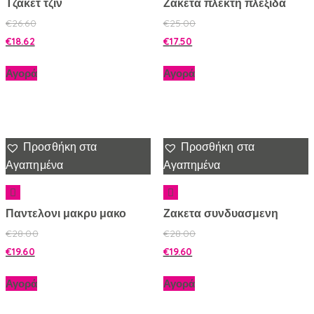
Τζακετ τζιν
Ζακετα πλεκτη πλεξιδα
€
26.60
€
25.00
€
18.62
€
17.50
Αγορά
Αγορά
Προσθήκη στα
Προσθήκη στα
Αγαπημένα
Αγαπημένα
Παντελονι μακρυ μακο
Ζακετα συνδυασμενη
€
28.00
€
28.00
€
19.60
€
19.60
Αγορά
Αγορά