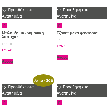
Προσθήκη στα
Προσθήκη στα
Αγαπημένα
Αγαπημένα
Μπλουζα μακρυμανικη
Τζακετ μακο φαντασια
λαστιχακι
€
38.00
€
22.00
€
26.60
€
15.40
Αγορά
Αγορά
Up to
- 30%
Προσθήκη στα
Προσθήκη στα
Αγαπημένα
Αγαπημένα