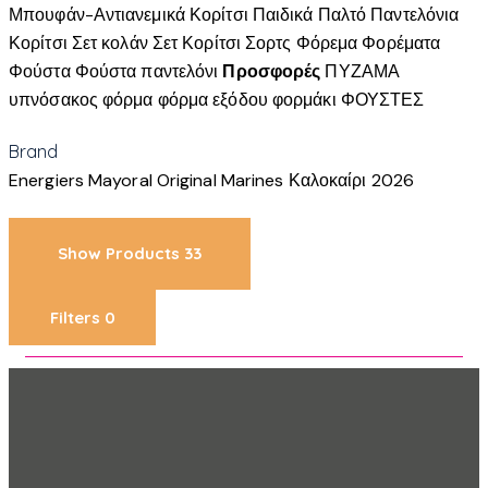
Μπουφάν-Αντιανεμικά Κορίτσι
Παιδικά
Παλτό
Παντελόνια
Κορίτσι
Σετ κολάν
Σετ Κορίτσι
Σορτς
Φόρεμα
Φορέματα
Φούστα
Φούστα παντελόνι
Προσφορές
ΠΥΖΑΜΑ
υπνόσακος
φόρμα
φόρμα εξόδου
φορμάκι
ΦΟΥΣΤΕΣ
Brand
Energiers
Mayoral
Original Marines
Καλοκαίρι 2026
Show Products
33
Filters
0