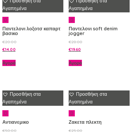
Προσθήκη στα
Προσθήκη στα
Αγαπημένα
Αγαπημένα
Παντελονι λοξοτσ καπαρτ
Παντελονι soft denim
βασικο
jogger
€
20.00
€
28.00
€
14.00
€
19.60
Αγορά
Αγορά
Προσθήκη στα
Προσθήκη στα
Αγαπημένα
Αγαπημένα
Αντιανεμικο
Ζακετα πλεκτη
€
50.00
€
25.00