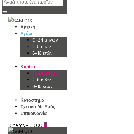
Αρχική
Αγόρι
0-24 μηνών
2-5 ετών
6-16 ετών
Κορίτσι
0-24 μηνών
2-5 ετών
6-16 ετών
Κατάστημα
Σχετικά Με Εμάς
Επικοινωνία
0 items
-
€0.00
0