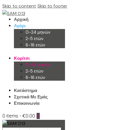
Skip to content
Skip to footer
Αρχική
Αγόρι
0-24 μηνών
2-5 ετών
6-16 ετών
Κορίτσι
0-24 μηνών
2-5 ετών
6-16 ετών
Κατάστημα
Σχετικά Με Εμάς
Επικοινωνία
0 items
-
€0.00
0