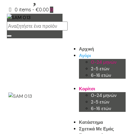
0 items
-
€0.00
0
Αρχική
Αγόρι
0-24 μηνών
2-5 ετών
6-16 ετών
Κορίτσι
0-24 μηνών
2-5 ετών
6-16 ετών
Κατάστημα
Σχετικά Με Εμάς