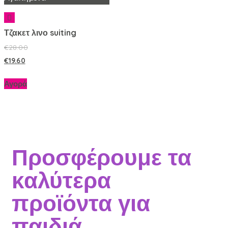
Τζακετ λινο suiting
€
28.00
€
19.60
Αγορά
Προσφέρουμε τα
καλύτερα
προϊόντα για
παιδιά