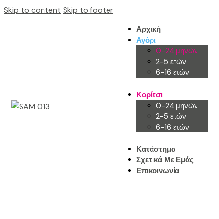
Skip to content
Skip to footer
Αρχική
Αγόρι
0-24 μηνών
2-5 ετών
6-16 ετών
Κορίτσι
0-24 μηνών
2-5 ετών
6-16 ετών
Κατάστημα
Σχετικά Με Εμάς
Επικοινωνία