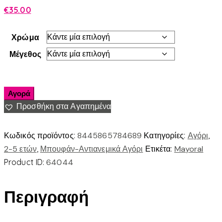
€
35.00
Χρώμα
Μέγεθος
Αγορά
Προσθήκη στα Αγαπημένα
Κωδικός προϊόντος:
8445865784689
Κατηγορίες:
Αγόρι
,
2-5 ετών
,
Μπουφάν-Αντιανεμικά Αγόρι
Ετικέτα:
Mayoral
Product ID:
64044
Περιγραφή