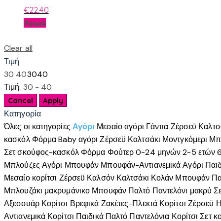
€
22.40
Αυτό
Αγορά
το
προϊόν
Clear all
έχει
Τιμή
πολλαπλές
30
40
30
40
παραλλαγές.
Τιμή:
30 - 40
Οι
επιλογές
Κατηγορία
μπορούν
Όλες οι κατηγορίες
Αγόρι
Μεσαίο αγόρι
Γάντια
Ζέρσεϋ
Καλτσ
να
κασκόλ
Φόρμα
Baby αγόρι
Ζέρσεϋ
Καλτσάκι
Μοντγκόμερι
Μπ
επιλεγούν
Σετ σκούφος-κασκόλ
Φόρμα
Φούτερ
0-24 μηνών
2-5 ετών
στη
Μπλούζες Αγόρι
Μπουφάν
Μπουφάν-Αντιανεμικά Αγόρι
Παιδ
σελίδα
Μεσαίο κορίτσι
Ζέρσεϋ
Καλσόν
Καλτσάκι
Κολάν
Μπουφάν
Πα
του
Μπλουζάκι μακρυμάνικο
Μπουφάν
Παλτό
Παντελόνι μακρύ
Σ
προϊόντος
Αξεσουάρ Κορίτσι
Βρεφικά
Ζακέτες-Πλεκτά Κορίτσι
Ζέρσεϋ
Η
Αντιανεμικά Κορίτσι
Παιδικά
Παλτό
Παντελόνια Κορίτσι
Σετ κ