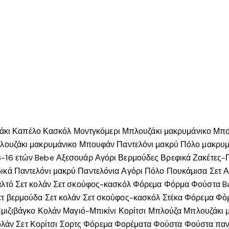
άκι
Καπέλο
Κασκόλ
Μοντγκόμερι
Μπλουζάκι μακρυμάνικο
Μπο
λουζάκι μακρυμάνικο
Μπουφάν
Παντελόνι μακρύ
Πόλο μακρυμ
6-16 ετών
Bebe
Αξεσουάρ Αγόρι
Βερμούδες
Βρεφικά
Ζακέτες-
ικά
Παντελόνι μακρύ
Παντελόνια Αγόρι
Πόλο
Πουκάμισα
Σετ Α
λτό
Σετ κολάν
Σετ σκούφος-κασκόλ
Φόρεμα
Φόρμα
Φούστα
B
ετ βερμούδα
Σετ κολάν
Σετ σκούφος-κασκόλ
Στέκα
Φόρεμα
Φό
μιζιβάγκο
Κολάν
Μαγιό-Μπικίνι Κορίτσι
Μπλούζα
Μπλουζάκι 
ολάν
Σετ Κορίτσι
Σορτς
Φόρεμα
Φορέματα
Φούστα
Φούστα παν