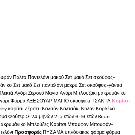
υφάν
Παλτό
Παντελόνι μακρύ
Σετ μακό
Σετ σκούφος-
άνικο
Σετ μακό
Σετ παντελόνι μακρύ
Σετ σκούφος-γάντια
Πλεκτά Αγόρι
Ζέρσεϋ
Μαγιό Αγόρι
Μπλουζάκι μακρυμάνικο
γόρι
Φόρμα
ΑΞΕΣΟΥΑΡ
ΜΑΓΙΟ
σκουφακι
ΤΣΑΝΤΑ
Κορίτσι
aby κορίτσι
Ζέρσεϋ
Καλσόν
Καλτσάκι
Κολάν
Κορδέλα
ρμα
Φούτερ
0-24 μηνών
2-5 ετών
6-16 ετών
Bebe
μακρυμάνικο
Μπλούζες Κορίτσι
Μπουφάν
Μπουφάν-
τελόνι
Προσφορές
ΠΥΖΑΜΑ
υπνόσακος
φόρμα
φόρμα