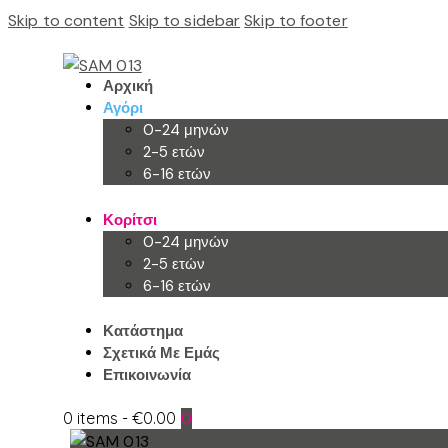
Skip to content
Skip to sidebar
Skip to footer
Αρχική
Αγόρι
0-24 μηνών
2-5 ετών
6-16 ετών
Κορίτσι
0-24 μηνών
2-5 ετών
6-16 ετών
Κατάστημα
Σχετικά Με Εμάς
Επικοινωνία
0 items
-
€0.00
0