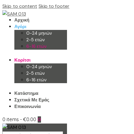
Skip to content
Skip to footer
Αρχική
Αγόρι
0-24 μηνών
2-5 ετών
6-16 ετών
Κορίτσι
0-24 μηνών
2-5 ετών
6-16 ετών
Κατάστημα
Σχετικά Με Εμάς
Επικοινωνία
0 items
-
€0.00
0