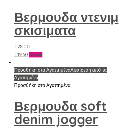
παραλλαγές.
Οι
Βερμουδα ντενιμ
επιλογές
σκισιματα
μπορούν
να
επιλεγούν
€
28.00
στη
Αυτό
€
19.60
Αγορά
σελίδα
το
του
προϊόν
Προσθήκη στα Αγαπημένα
Αφαίρεση από τα
προϊόντος
έχει
Αγαπημένα
πολλαπλές
Προσθήκη στα Αγαπημένα
παραλλαγές.
Οι
Βερμουδα soft
επιλογές
denim jogger
μπορούν
να
επιλεγούν