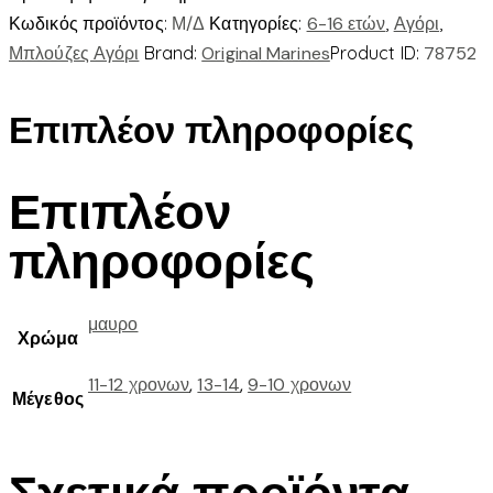
Κωδικός προϊόντος:
Μ/Δ
Κατηγορίες:
6-16 ετών
,
Αγόρι
,
Μπλούζες Αγόρι
Brand:
Original Marines
Product ID:
78752
Επιπλέον πληροφορίες
Επιπλέον
πληροφορίες
μαυρο
Χρώμα
11-12 χρονων
,
13-14
,
9-10 χρονων
Μέγεθος
Σχετικά προϊόντα