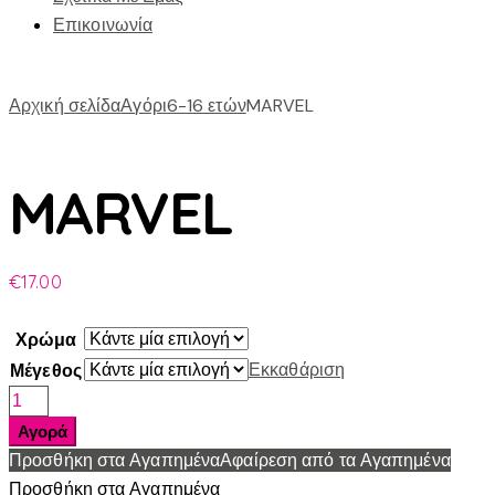
Επικοινωνία
Αρχική σελίδα
Αγόρι
6-16 ετών
MARVEL
MARVEL
€
17.00
Χρώμα
Εκκαθάριση
Μέγεθος
MARVEL
ποσότητα
Αγορά
Προσθήκη στα Αγαπημένα
Αφαίρεση από τα Αγαπημένα
Προσθήκη στα Αγαπημένα