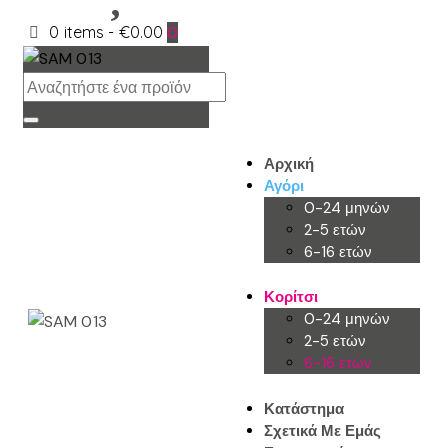
0 items
-
€0.00
0
Αρχική
Αγόρι
0-24 μηνών
2-5 ετών
6-16 ετών
Κορίτσι
0-24 μηνών
2-5 ετών
6-16 ετών
Κατάστημα
Σχετικά Με Εμάς