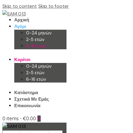
Skip to content
Skip to footer
Αρχική
Αγόρι
0-24 μηνών
2-5 ετών
6-16 ετών
Κορίτσι
0-24 μηνών
2-5 ετών
6-16 ετών
Κατάστημα
Σχετικά Με Εμάς
Επικοινωνία
0 items
-
€0.00
0