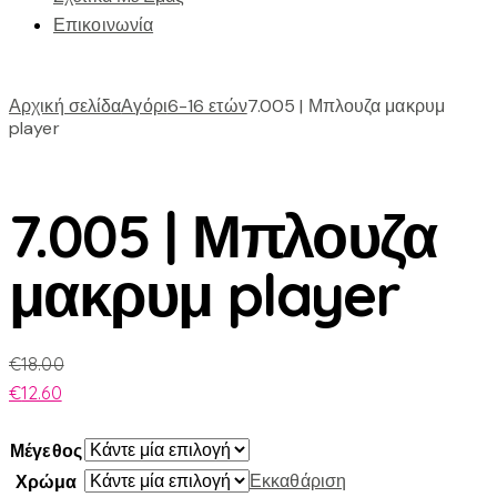
Επικοινωνία
Αρχική σελίδα
Αγόρι
6-16 ετών
7.005 | Μπλουζα μακρυμ
player
7.005 | Μπλουζα
μακρυμ player
€
18.00
€
12.60
Μέγεθος
Εκκαθάριση
Χρώμα