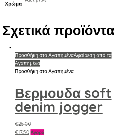
Χρώμα
Σχετικά προϊόντα
Προσθήκη στα Αγαπημένα
Αφαίρεση από τα
Αγαπημένα
Προσθήκη στα Αγαπημένα
Βερμουδα soft
denim jogger
€
25.00
Αυτό
€
17.50
Αγορά