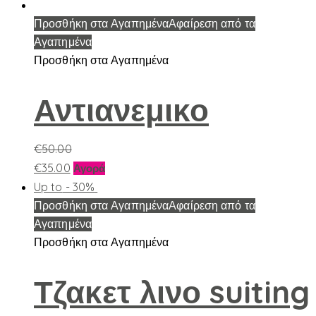
το
προϊόν
Προσθήκη στα Αγαπημένα
Αφαίρεση από τα
έχει
Αγαπημένα
πολλαπλές
Προσθήκη στα Αγαπημένα
παραλλαγές.
Οι
Αντιανεμικο
επιλογές
μπορούν
€
50.00
να
Αυτό
€
35.00
επιλεγούν
Αγορά
το
στη
Up to
- 30%
προϊόν
σελίδα
Προσθήκη στα Αγαπημένα
Αφαίρεση από τα
έχει
του
Αγαπημένα
πολλαπλές
προϊόντος
Προσθήκη στα Αγαπημένα
παραλλαγές.
Οι
Τζακετ λινο suiting
επιλογές
μπορούν