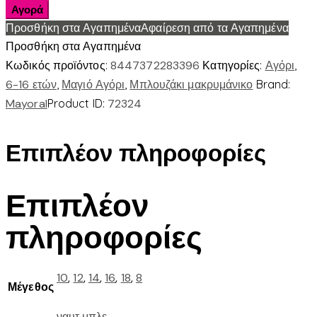
7.005
Αγορά
|
Προσθήκη στα Αγαπημένα
Αφαίρεση από τα Αγαπημένα
Μπλουζα
Προσθήκη στα Αγαπημένα
μακρυμ
Κωδικός προϊόντος:
8447372283396
Κατηγορίες:
Αγόρι
,
player
6-16 ετών
,
Μαγιό Αγόρι
,
Μπλουζάκι μακρυμάνικο
Brand:
ποσότητα
Mayoral
Product ID:
72324
Επιπλέον πληροφορίες
Επιπλέον
πληροφορίες
10
,
12
,
14
,
16
,
18
,
8
Μέγεθος
ναυτ.μπλε