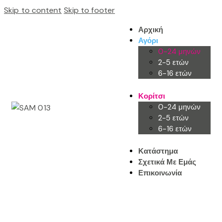
Skip to content
Skip to footer
Αρχική
Αγόρι
0-24 μηνών
2-5 ετών
6-16 ετών
Κορίτσι
0-24 μηνών
2-5 ετών
6-16 ετών
Κατάστημα
Σχετικά Με Εμάς
Επικοινωνία