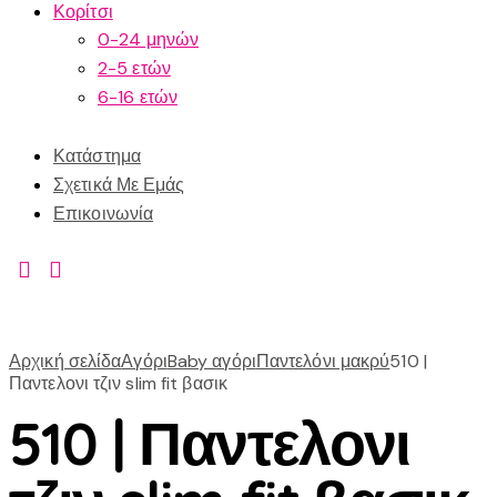
Κορίτσι
0-24 μηνών
2-5 ετών
6-16 ετών
Κατάστημα
Σχετικά Με Εμάς
Επικοινωνία
Αρχική σελίδα
Αγόρι
Baby αγόρι
Παντελόνι μακρύ
510 |
Παντελονι τζιν slim fit βασικ
510 | Παντελονι