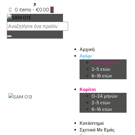
0 items
-
€0.00
0
Αρχική
Αγόρι
0-24 μηνών
2-5 ετών
6-16 ετών
Κορίτσι
0-24 μηνών
2-5 ετών
6-16 ετών
Κατάστημα
Σχετικά Με Εμάς