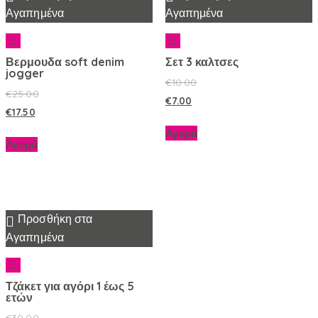
Αγαπημένα
Αγαπημένα
Βερμουδα soft denim
Σετ 3 καλτσες
jogger
€
10.00
€
25.00
€
7.00
€
17.50
Αγορά
Αγορά
Προσθήκη στα
Αγαπημένα
Τζάκετ για αγόρι 1 έως 5
ετών
€
30.00