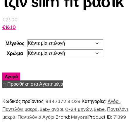
τζιν slim fit βασικ
€
23.00
€
16.10
Μέγεθος
Χρώμα
Αγορά
Προσθήκη στα Αγαπημένα
Κωδικός προϊόντος:
8447372181029
Κατηγορίες:
Αγόρι
,
Παντελόνι μακρύ
,
Baby αγόρι
,
0-24 μηνών
,
Bebe
,
Παντελόνι
μακρύ
,
Παντελόνια Αγόρι
Brand:
Mayoral
Product ID:
71399