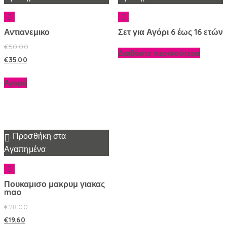
Αντιανεμικο
Σετ για Αγόρι 6 έως 16 ετών
€
50.00
Διαβάστε περισσότερα
€
35.00
Αγορά
Προσθήκη στα
Αγαπημένα
Πουκαμισο μακρυμ γιακας
mao
€
28.00
€
19.60