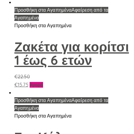
το
προϊόν
Προσθήκη στα Αγαπημένα
Αφαίρεση από τα
έχει
Αγαπημένα
πολλαπλές
Προσθήκη στα Αγαπημένα
παραλλαγές.
Οι
Ζακέτα για κορίτσι
επιλογές
1 έως 6 ετών
μπορούν
να
επιλεγούν
€
22.50
στη
Αυτό
€
15.75
Αγορά
σελίδα
το
του
προϊόν
Προσθήκη στα Αγαπημένα
Αφαίρεση από τα
προϊόντος
έχει
Αγαπημένα
πολλαπλές
Προσθήκη στα Αγαπημένα
παραλλαγές.
Οι