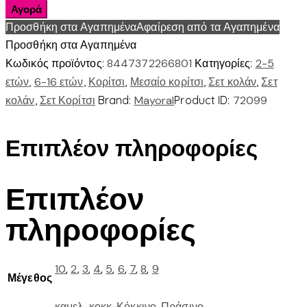
4.719
Αγορά
|
Προσθήκη στα Αγαπημένα
Αφαίρεση από τα Αγαπημένα
Σετ
Προσθήκη στα Αγαπημένα
κολαν
Κωδικός προϊόντος:
8447372266801
Κατηγορίες:
2-5
σταμπωτο
ετών
,
6-16 ετών
,
Κορίτσι
,
Μεσαίο κορίτσι
,
Σετ κολάν
,
Σετ
ποσότητα
κολάν
,
Σετ Κορίτσι
Brand:
Mayoral
Product ID:
72099
Επιπλέον πληροφορίες
Επιπλέον
πληροφορίες
10
,
2
,
3
,
4
,
5
,
6
,
7
,
8
,
9
Μέγεθος
καμελ-κοκκ
,
Κόκκινο
,
Πράσινο