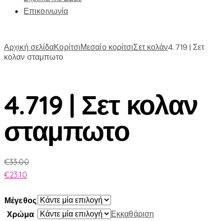
Επικοινωνία
Αρχική σελίδα
Κορίτσι
Μεσαίο κορίτσι
Σετ κολάν
4.719 | Σετ
κολαν σταμπωτο
4.719 | Σετ κολαν
σταμπωτο
€
33.00
€
23.10
Μέγεθος
Εκκαθάριση
Χρώμα