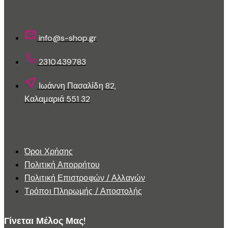
στη
Επικοινωνίστε Μαζί Μας
σελίδα
του
info@s-shop.gr
προϊόντος
2310439783
Ιωάννη Πασαλίδη 82,
Καλαμαριά 551 32
Εξυπηρέτηση Πελατών
Όροι Χρήσης
Πολιτική Απορρήτου
Πολιτική Επιστροφών / Αλλαγών
Τρόποι Πληρωμής / Αποστολής
Γίνεται Μέλος Μας!