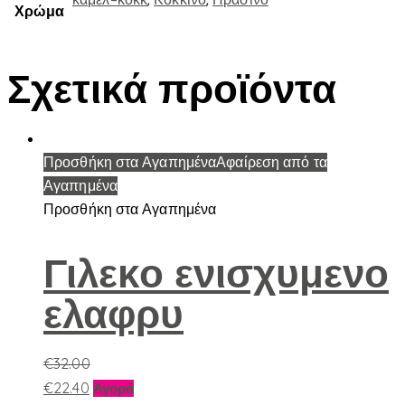
Χρώμα
Σχετικά προϊόντα
Προσθήκη στα Αγαπημένα
Αφαίρεση από τα
Αγαπημένα
Προσθήκη στα Αγαπημένα
Γιλεκο ενισχυμενο
ελαφρυ
€
32.00
Αυτό
€
22.40
Αγορά