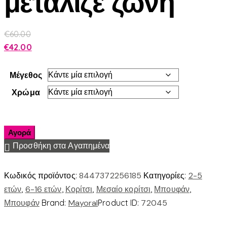
μεταλιζε ζωνη
€
60.00
€
42.00
Μέγεθος
Χρώμα
Αγορά
Προσθήκη στα Αγαπημένα
Κωδικός προϊόντος:
8447372256185
Κατηγορίες:
2-5
ετών
,
6-16 ετών
,
Κορίτσι
,
Μεσαίο κορίτσι
,
Μπουφάν
,
Μπουφάν
Brand:
Mayoral
Product ID:
72045