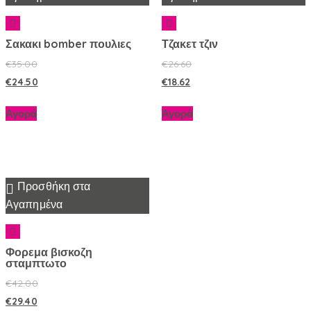
Σακακι bomber πουλιες
Τζακετ τζιν
€
35.00
€
26.60
€
24.50
€
18.62
Αγορά
Αγορά
Προσθήκη στα
Αγαπημένα
Φορεμα βισκοζη
σταμπτωτο
€
42.00
€
29.40