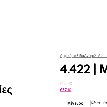
Αρχική σελίδα
Αγόρι
2-5 ετ
4.422 |
€
53.00
ίες
€
37.10
Μέγεθος