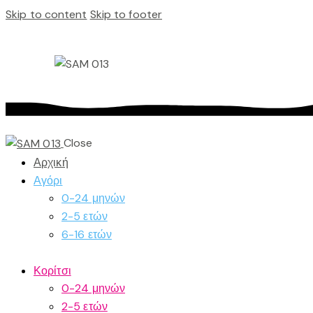
Skip to content
Skip to footer
Close
Αρχική
Αγόρι
0-24 μηνών
2-5 ετών
6-16 ετών
Κορίτσι
0-24 μηνών
2-5 ετών