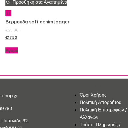
Προσθήκη στα Αγαπημένα
Βερμουδα soft denim jogger
€
25.00
€
17.50
Αγορά
ίστε Μαζί Μας
Εξυπηρέτηση Πελατών
Όροι Χρήσης
-shop.gr
Πολιτική Απορρήτου
39783
Πολιτική Επιστροφών /
Αλλαγών
 Πασαλίδη 82,
Τρόποι Πληρωμής /