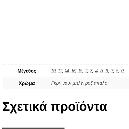
10
,
12
,
14
,
16
,
18
,
2
,
3
,
4
,
5
,
6
,
7
,
8
,
9
Μέγεθος
Γκρι
,
ναυτ.μπλε
,
ροζ απαλο
Χρώμα
Σχετικά προϊόντα