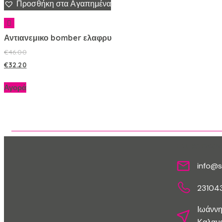
Προσθήκη στα Αγαπημένα
Αντιανεμικο bomber ελαφρυ
€
46.00
€
32.20
Αγορά
Επικοινων
info@s
23104
Ιωάννη