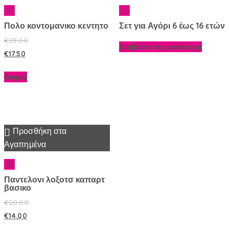
Πολο κοντομανικο κεντητο
Σετ για Αγόρι 6 έως 16 ετών
€
25.00
Διαβάστε περισσότερα
€
17.50
Αγορά
Προσθήκη στα
Αγαπημένα
Παντελονι λοξοτσ καπαρτ
βασικο
€
20.00
€
14.00