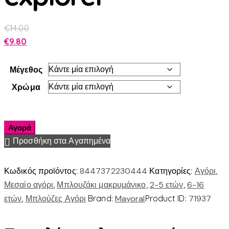
€
14.00
€
9.80
Μέγεθος
Χρώμα
Αγορά
Προσθήκη στα Αγαπημένα
Κωδικός προϊόντος:
8447372230444
Κατηγορίες:
Αγόρι
,
Μεσαίο αγόρι
,
Μπλουζάκι μακρυμάνικο
,
2-5 ετών
,
6-16
ετών
,
Μπλούζες Αγόρι
Brand:
Mayoral
Product ID:
71937