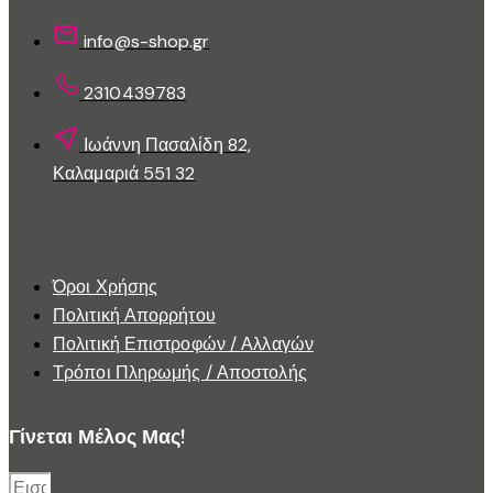
σελίδα
του
info@s-shop.gr
προϊόντος
2310439783
Ιωάννη Πασαλίδη 82,
Καλαμαριά 551 32
Εξυπηρέτηση Πελατών
Όροι Χρήσης
Πολιτική Απορρήτου
Πολιτική Επιστροφών / Αλλαγών
Τρόποι Πληρωμής / Αποστολής
Γίνεται Μέλος Μας!