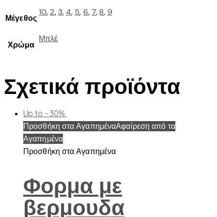
10
,
2
,
3
,
4
,
5
,
6
,
7
,
8
,
9
Μέγεθος
Μπλέ
Χρώμα
Σχετικά προϊόντα
Up to
- 30%
Προσθήκη στα Αγαπημένα
Αφαίρεση από τα
Αγαπημένα
Προσθήκη στα Αγαπημένα
Φορμα με
βερμουδα