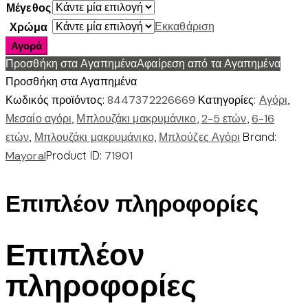
Μέγεθος
Εκκαθάριση
Χρώμα
4.076
Αγορά
|
Προσθήκη στα Αγαπημένα
Αφαίρεση από τα Αγαπημένα
Μπλουζα
Προσθήκη στα Αγαπημένα
μακρυμανικ
Κωδικός προϊόντος:
8447372226669
Κατηγορίες:
Αγόρι
,
ημιβασικο
Μεσαίο αγόρι
,
Μπλουζάκι μακρυμάνικο
,
2-5 ετών
,
6-16
ποσότητα
ετών
,
Μπλουζάκι μακρυμάνικο
,
Μπλούζες Αγόρι
Brand:
Mayoral
Product ID:
71901
Επιπλέον πληροφορίες
Επιπλέον
πληροφορίες