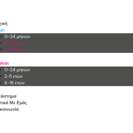
ική
ρι
0-24 μηνών
2-5 ετών
6-16 ετών
ίτσι
0-24 μηνών
2-5 ετών
6-16 ετών
τάστημα
τικά Με Εμάς
κοινωνία