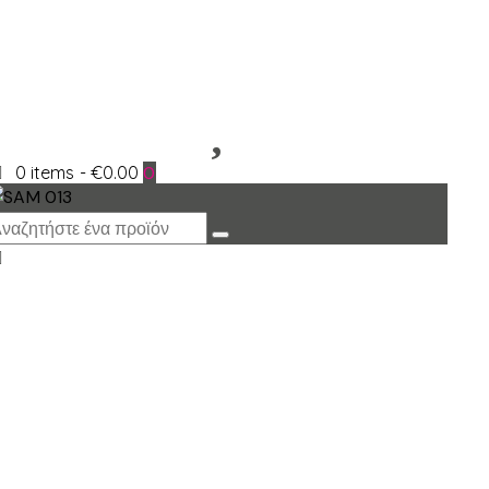
0 items
-
€0.00
0