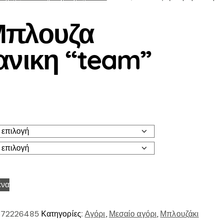
 Μπλουζα
νικη “team”
ένα
72226485
Κατηγορίες:
Αγόρι
,
Μεσαίο αγόρι
,
Μπλουζάκι