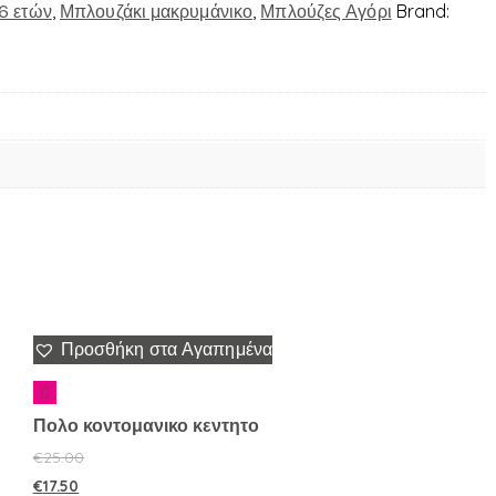
6 ετών
,
Μπλουζάκι μακρυμάνικο
,
Μπλούζες Αγόρι
Brand:
Προσθήκη στα Αγαπημένα
Πολο κοντομανικο κεντητο
€
25.00
€
17.50