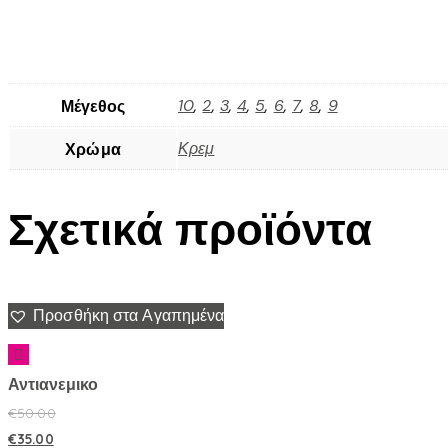
10
,
2
,
3
,
4
,
5
,
6
,
7
,
8
,
9
Μέγεθος
Κρεμ
Χρώμα
Σχετικά προϊόντα
Προσθήκη στα Αγαπημένα
Αντιανεμικο
€
50.00
€
35.00