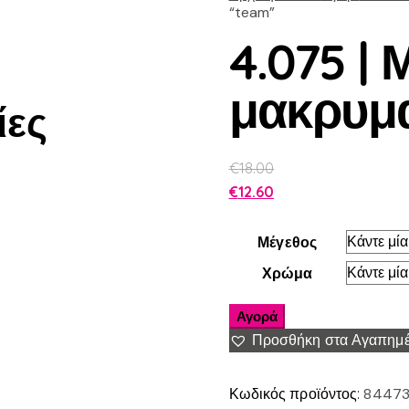
“team”
4.075 |
μακρυμα
ίες
€
18.00
€
12.60
Μέγεθος
Χρώμα
Αγορά
Προσθήκη στα Αγαπημ
Κωδικός προϊόντος:
84473