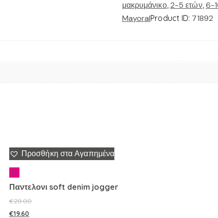
μακρυμάνικο
,
2-5 ετών
,
6-1
Mayoral
Product ID:
71892
Προσθήκη στα Αγαπημένα
Παντελονι soft denim jogger
€
28.00
€
19.60