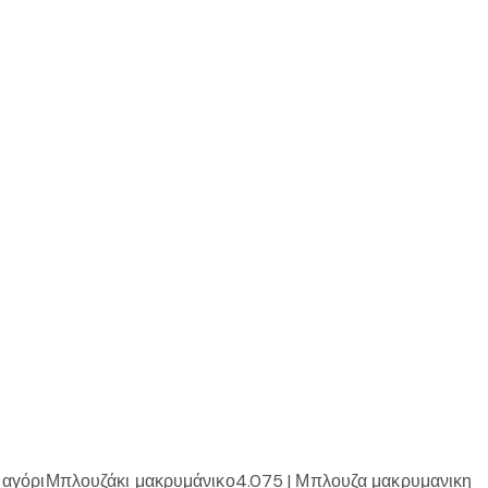
 αγόρι
Μπλουζάκι μακρυμάνικο
4.075 | Μπλουζα μακρυμανικη