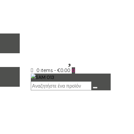
0 items
-
€0.00
0