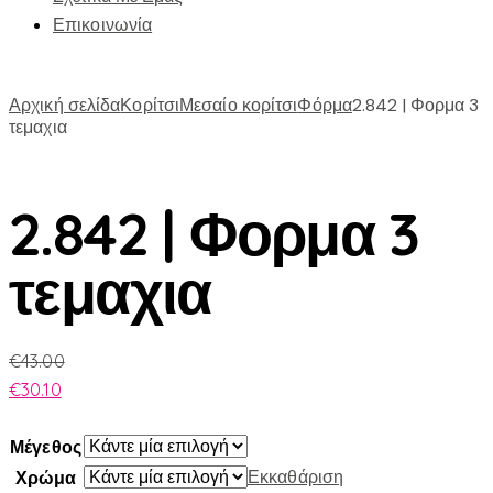
Επικοινωνία
Αρχική σελίδα
Κορίτσι
Μεσαίο κορίτσι
Φόρμα
2.842 | Φορμα 3
τεμαχια
2.842 | Φορμα 3
τεμαχια
€
43.00
€
30.10
Μέγεθος
Εκκαθάριση
Χρώμα