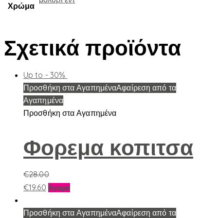
Χρώμα
Σχετικά προϊόντα
Up to
- 30%
Προσθήκη στα Αγαπημένα
Αφαίρεση από τα
Αγαπημένα
Προσθήκη στα Αγαπημένα
Φορεμα κοπιτσα
€
28.00
Αυτό
€
19.60
Αγορά
το
προϊόν
Προσθήκη στα Αγαπημένα
Αφαίρεση από τα