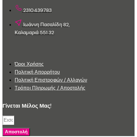
προϊόντος
2310439783
Ιωάννη Πασαλίδη 82,
Καλαμαριά 551 32
Εξυπηρέτηση Πελατών
Όροι Χρήσης
Πολιτική Απορρήτου
Πολιτική Επιστροφών / Αλλαγών
Τρόποι Πληρωμής / Αποστολής
Γίνεται Μέλος Μας!
Αποστολή