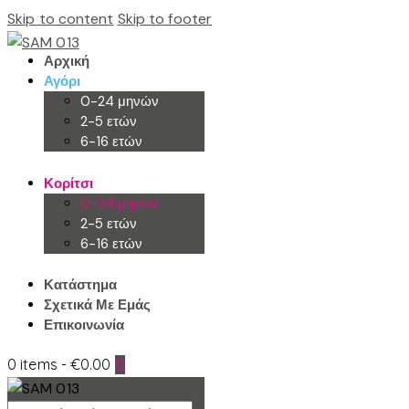
Skip to content
Skip to footer
Αρχική
Αγόρι
0-24 μηνών
2-5 ετών
6-16 ετών
Κορίτσι
0-24 μηνών
2-5 ετών
6-16 ετών
Κατάστημα
Σχετικά Με Εμάς
Επικοινωνία
0 items
-
€0.00
0