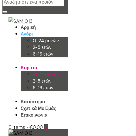
Αρχική
Αγόρι
0-24 μηνών
2-5 ετών
6-16 ετών
Κορίτσι
0-24 μηνών
2-5 ετών
6-16 ετών
Κατάστημα
Σχετικά Με Εμάς
Επικοινωνία
0 items
-
€0.00
0