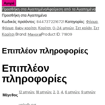
2.842
Αγορά
|
Προσθήκη στα Αγαπημένα
Αφαίρεση από τα Αγαπημένα
Φορμα
Προσθήκη στα Αγαπημένα
3
Κωδικός προϊόντος:
8447372216721
Κατηγορίες:
Φόρμα
,
τεμαχια
Φόρμα
,
Baby κορίτσι
,
Κορίτσι
,
0-24 μηνών
,
Σετ κολάν
,
Σετ
ποσότητα
Κορίτσι
Brand:
Mayoral
Product ID:
71809
Επιπλέον πληροφορίες
Επιπλέον
πληροφορίες
12 μηνών
,
18 μηνών
,
2
,
3
,
4
,
6 μηνών
,
9 μηνών
Μέγεθος
μολυβι εντ