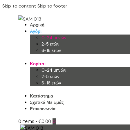
Skip to content
Skip to footer
Αρχική
Αγόρι
0-24 μηνών
2-5 ετών
6-16 ετών
Κορίτσι
0-24 μηνών
2-5 ετών
6-16 ετών
Κατάστημα
Σχετικά Με Εμάς
Επικοινωνία
0 items
-
€0.00
0