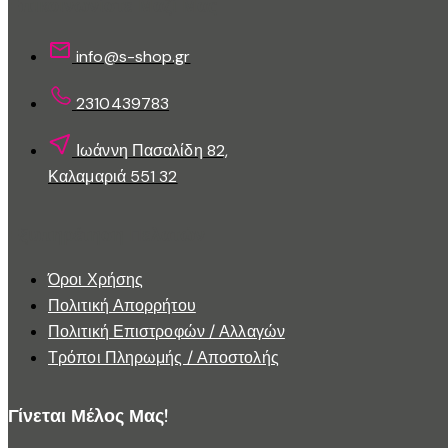
Επικοινωνίστε Μαζί Μας
επιλεγούν
στη
info@s-shop.gr
σελίδα
του
2310439783
προϊόντος
Ιωάννη Πασαλίδη 82,
Καλαμαριά 551 32
Εξυπηρέτηση Πελατών
Όροι Χρήσης
Πολιτική Απορρήτου
Πολιτική Επιστροφών / Αλλαγών
Τρόποι Πληρωμής / Αποστολής
Γίνεται Μέλος Μας!