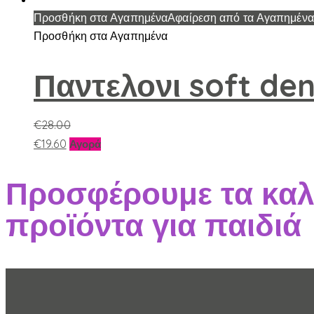
προϊόν
στη
Προσθήκη στα Αγαπημένα
Αφαίρεση από τα Αγαπημένα
έχει
σελίδα
Προσθήκη στα Αγαπημένα
πολλαπλές
του
παραλλαγές.
προϊόντος
Παντελονι soft de
Οι
επιλογές
€
28.00
μπορούν
Αυτό
€
19.60
να
Αγορά
το
επιλεγούν
προϊόν
στη
Προσφέρουμε τα καλ
έχει
σελίδα
προϊόντα για παιδιά
πολλαπλές
του
παραλλαγές.
προϊόντος
Οι
επιλογές
μπορούν
να