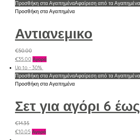
Προσθήκη στα Αγαπημένα
Αφαίρεση από τα Αγαπημένα
Προσθήκη στα Αγαπημένα
Αντιανεμικο
€
50.00
Αυτό
€
35.00
Αγορά
το
Up to
- 30%
προϊόν
Προσθήκη στα Αγαπημένα
Αφαίρεση από τα Αγαπημένα
έχει
Προσθήκη στα Αγαπημένα
πολλαπλές
παραλλαγές.
Σετ για αγόρι 6 έως
Οι
επιλογές
€
14.35
μπορούν
Αυτό
να
€
10.05
Αγορά
το
επιλεγούν