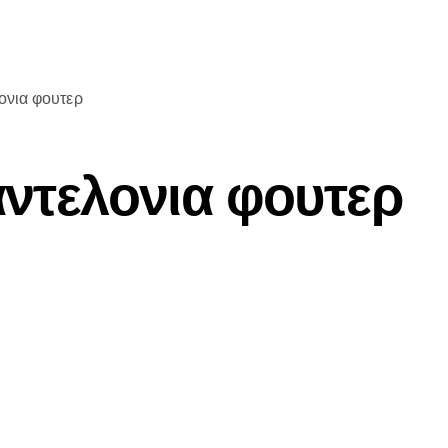
ονια φουτερ
αντελονια φουτερ