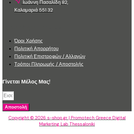
Ιωάννη Πασαλίδη 82,
Καλαμαριά 551 32
Εξυπηρέτηση Πελατών
Όροι Χρήσης
Πολιτική Απορρήτου
Πολιτική Επιστροφών / Αλλαγών
Τρόποι Πληρωμής / Αποστολής
Γίνεται Μέλος Μας!
Αποστολή
Copyright © 2026 s-shop.gr | Promotech Greece Digital
Marketing Lab Thessaloniki