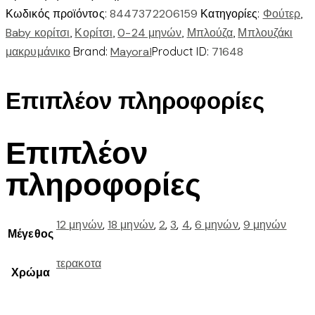
ποσότητα
Κωδικός προϊόντος:
8447372206159
Κατηγορίες:
Φούτερ
,
Baby κορίτσι
,
Κορίτσι
,
0-24 μηνών
,
Μπλούζα
,
Μπλουζάκι
μακρυμάνικο
Brand:
Mayoral
Product ID:
71648
Επιπλέον πληροφορίες
Επιπλέον
πληροφορίες
12 μηνών
,
18 μηνών
,
2
,
3
,
4
,
6 μηνών
,
9 μηνών
Μέγεθος
τερακοτα
Χρώμα