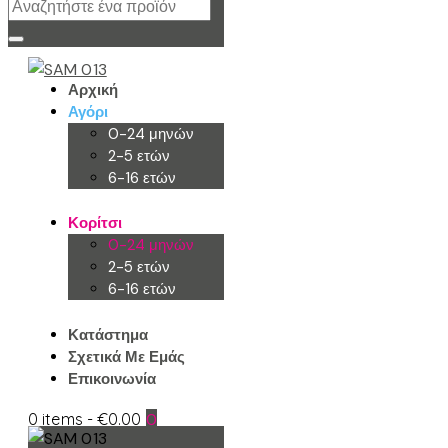
Αρχική
Αγόρι
0-24 μηνών
2-5 ετών
6-16 ετών
Κορίτσι
0-24 μηνών
2-5 ετών
6-16 ετών
Κατάστημα
Σχετικά Με Εμάς
Επικοινωνία
0 items
-
€0.00
0