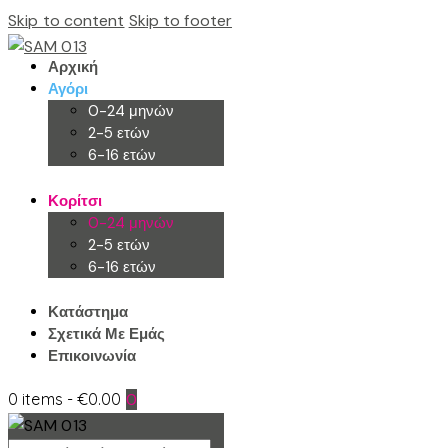
Skip to content
Skip to footer
Αρχική
Αγόρι
0-24 μηνών
2-5 ετών
6-16 ετών
Κορίτσι
0-24 μηνών
2-5 ετών
6-16 ετών
Κατάστημα
Σχετικά Με Εμάς
Επικοινωνία
0 items
-
€0.00
0