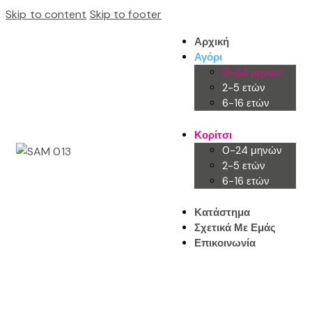
Skip to content
Skip to footer
Αρχική
Αγόρι
0-24 μηνών
2-5 ετών
6-16 ετών
Κορίτσι
0-24 μηνών
2-5 ετών
6-16 ετών
Κατάστημα
Σχετικά Με Εμάς
Επικοινωνία