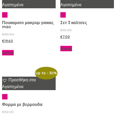
Αγαπημένα
Αγαπημένα
Πουκαμισο μακρυμ γιακας
Σετ 3 καλτσες
mao
€
10.00
€
28.00
€
7.00
€
19.60
Αγορά
Αγορά
Up to
- 30%
Προσθήκη στα
Αγαπημένα
Φορμα με βερμουδα
€
32.20