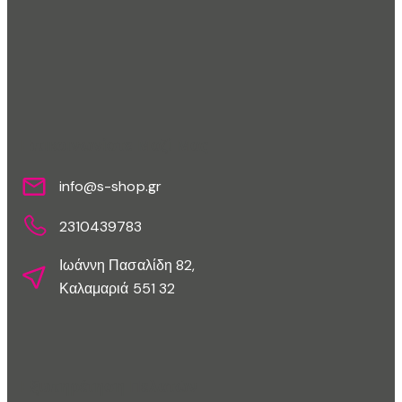
Επικοινωνίστε Μαζί Μας
info@s-shop.gr
2310439783
Ιωάννη Πασαλίδη 82,
Καλαμαριά 551 32
Εξυπηρέτηση Πελατών