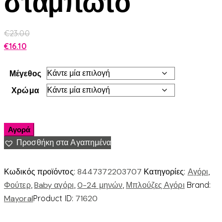
σταμπωτο
€
23.00
€
16.10
Μέγεθος
Χρώμα
Αγορά
Προσθήκη στα Αγαπημένα
Κωδικός προϊόντος:
8447372203707
Κατηγορίες:
Αγόρι
,
Φούτερ
,
Baby αγόρι
,
0-24 μηνών
,
Μπλούζες Αγόρι
Brand:
Mayoral
Product ID:
71620