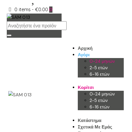
0 items
-
€0.00
0
Αρχική
Αγόρι
0-24 μηνών
2-5 ετών
6-16 ετών
Κορίτσι
0-24 μηνών
2-5 ετών
6-16 ετών
Κατάστημα
Σχετικά Με Εμάς