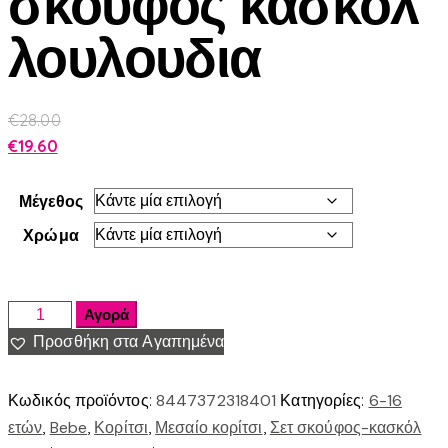
σκουφος κασκολ
λουλουδια
€
28.00
€
19.60
Μέγεθος
Χρώμα
Αγορά
Προσθήκη στα Αγαπημένα
Κωδικός προϊόντος:
8447372318401
Κατηγορίες:
6-16
ετών
,
Bebe
,
Κορίτσι
,
Μεσαίο κορίτσι
,
Σετ σκούφος-κασκόλ