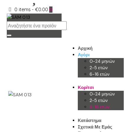
0 items
-
€0.00
0
Αρχική
Αγόρι
0-24 μηνών
2-5 ετών
6-16 ετών
Κορίτσι
0-24 μηνών
2-5 ετών
6-16 ετών
Κατάστημα
Σχετικά Με Εμάς