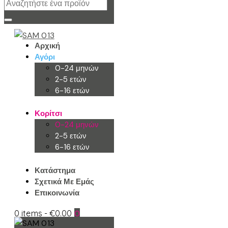
Αρχική
Αγόρι
0-24 μηνών
2-5 ετών
6-16 ετών
Κορίτσι
0-24 μηνών
2-5 ετών
6-16 ετών
Κατάστημα
Σχετικά Με Εμάς
Επικοινωνία
0 items
-
€0.00
0