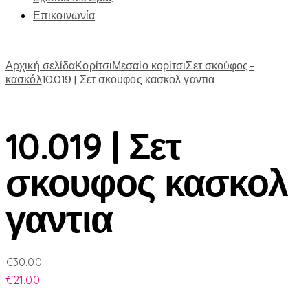
Επικοινωνία
Αρχική σελίδα
Κορίτσι
Μεσαίο κορίτσι
Σετ σκούφος-
κασκόλ
10.019 | Σετ σκουφος κασκολ γαντια
10.019 | Σετ
σκουφος κασκολ
γαντια
€
30.00
€
21.00