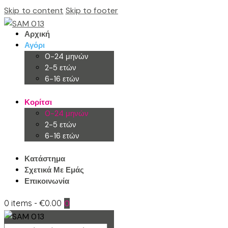
Skip to content
Skip to footer
Αρχική
Αγόρι
0-24 μηνών
2-5 ετών
6-16 ετών
Κορίτσι
0-24 μηνών
2-5 ετών
6-16 ετών
Κατάστημα
Σχετικά Με Εμάς
Επικοινωνία
0 items
-
€0.00
0