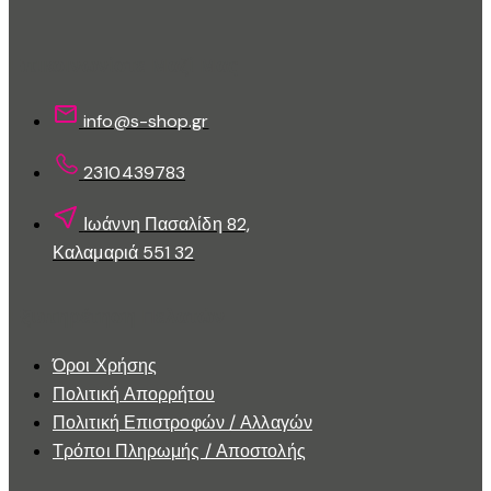
να
επιλεγούν
στη
Επικοινωνίστε Μαζί Μας
σελίδα
του
info@s-shop.gr
προϊόντος
2310439783
Ιωάννη Πασαλίδη 82,
Καλαμαριά 551 32
Εξυπηρέτηση Πελατών
Όροι Χρήσης
Πολιτική Απορρήτου
Πολιτική Επιστροφών / Αλλαγών
Τρόποι Πληρωμής / Αποστολής