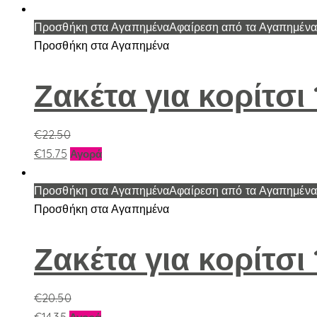
Προσθήκη στα Αγαπημένα
Αφαίρεση από τα Αγαπημένα
Προσθήκη στα Αγαπημένα
Ζακέτα για κορίτσι
€
22.50
Αυτό
€
15.75
Αγορά
το
προϊόν
Προσθήκη στα Αγαπημένα
Αφαίρεση από τα Αγαπημένα
έχει
Προσθήκη στα Αγαπημένα
πολλαπλές
παραλλαγές.
Ζακέτα για κορίτσι
Οι
επιλογές
€
20.50
μπορούν
Αυτό