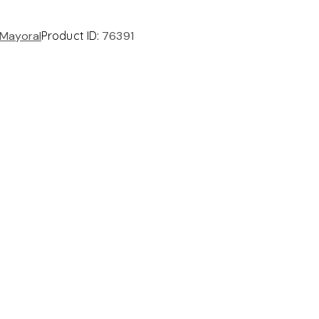
Mayoral
Product ID:
76391