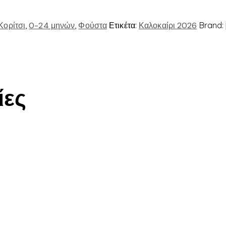
Κορίτσι
,
0-24 μηνών
,
Φούστα
Ετικέτα:
Καλοκαίρι 2026
Brand:
ίες