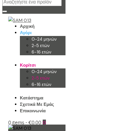
Αρχική
Αγόρι
0-24 μηνών
2-5 ετών
6-16 ετών
Κορίτσι
0-24 μηνών
2-5 ετών
6-16 ετών
Κατάστημα
Σχετικά Με Εμάς
Επικοινωνία
0 items
-
€0.00
0