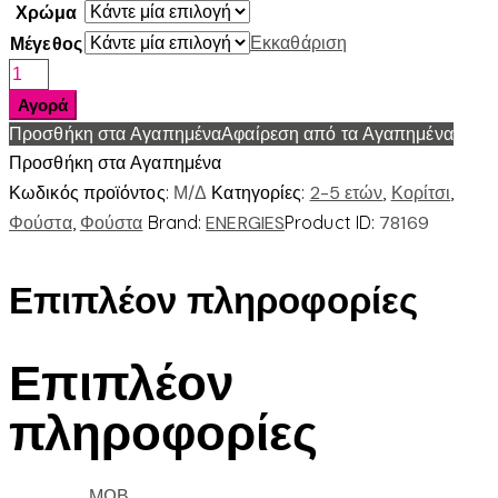
Χρώμα
Εκκαθάριση
Μέγεθος
ΦΟΥΣΤΑ
ΜΠΛΟΥΖΑ
Αγορά
ΓΟΡΓΟΝΑ
Προσθήκη στα Αγαπημένα
Αφαίρεση από τα Αγαπημένα
ποσότητα
Προσθήκη στα Αγαπημένα
Κωδικός προϊόντος:
Μ/Δ
Κατηγορίες:
2-5 ετών
,
Κορίτσι
,
Φούστα
,
Φούστα
Brand:
ENERGIES
Product ID:
78169
Επιπλέον πληροφορίες
Επιπλέον
πληροφορίες
ΜΩΒ