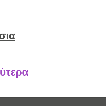
σια
ύτερα