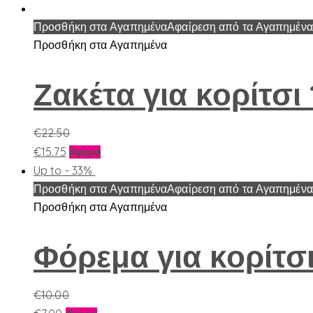
Προσθήκη στα Αγαπημένα
Αφαίρεση από τα Αγαπημένα
Προσθήκη στα Αγαπημένα
Ζακέτα για κορίτσι
€
22.50
Αυτό
€
15.75
Αγορά
το
Up to
- 33%
προϊόν
Προσθήκη στα Αγαπημένα
Αφαίρεση από τα Αγαπημένα
έχει
Προσθήκη στα Αγαπημένα
πολλαπλές
παραλλαγές.
Φόρεμα για κορίτσι
Οι
επιλογές
€
10.00
μπορούν
Αυτό