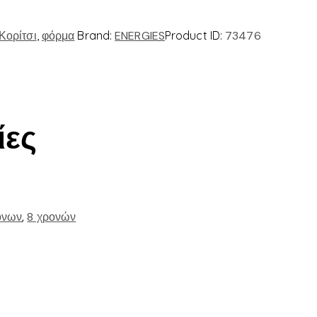
 Κορίτσι
,
φόρμα
Brand:
ENERGIES
Product ID:
73476
ίες
ονων
,
8 χρονών