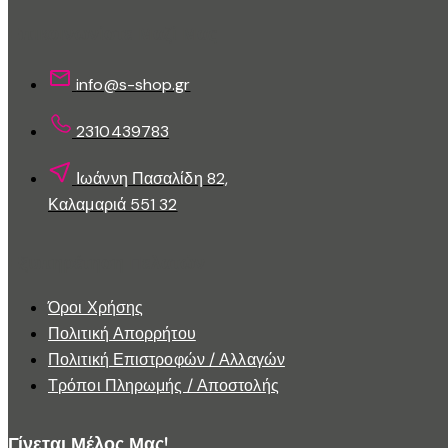
να
Επικοινωνίστε Μαζί Μας
επιλεγούν
στη
info@s-shop.gr
σελίδα
του
2310439783
προϊόντος
Ιωάννη Πασαλίδη 82,
Καλαμαριά 551 32
Εξυπηρέτηση Πελατών
Όροι Χρήσης
Πολιτική Απορρήτου
Πολιτική Επιστροφών / Αλλαγών
Τρόποι Πληρωμής / Αποστολής
Γίνεται Μέλος Μας!