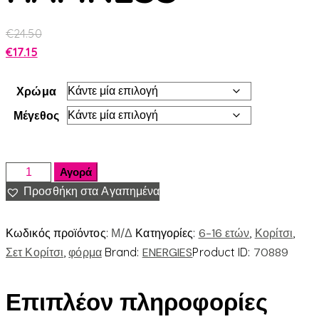
€
24.50
€
17.15
Χρώμα
Μέγεθος
Αγορά
Προσθήκη στα Αγαπημένα
Κωδικός προϊόντος:
Μ/Δ
Κατηγορίες:
6-16 ετών
,
Κορίτσι
,
Σετ Κορίτσι
,
φόρμα
Brand:
ENERGIES
Product ID:
70889
Επιπλέον πληροφορίες