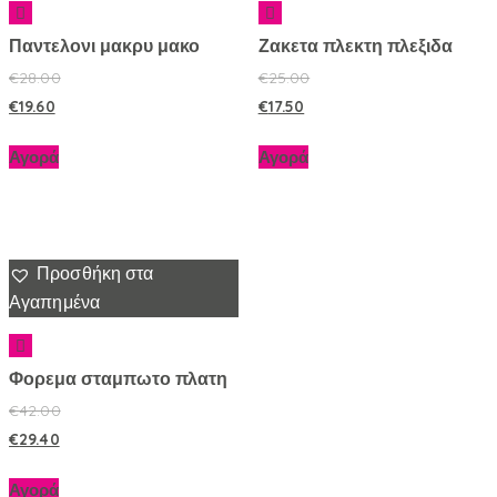
Παντελονι μακρυ μακο
Ζακετα πλεκτη πλεξιδα
€
28.00
€
25.00
€
19.60
€
17.50
Αγορά
Αγορά
Προσθήκη στα
Αγαπημένα
Φορεμα σταμπωτο πλατη
€
42.00
€
29.40
Αγορά