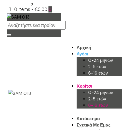
0 items
-
€0.00
0
Αρχική
Αγόρι
0-24 μηνών
2-5 ετών
6-16 ετών
Κορίτσι
0-24 μηνών
2-5 ετών
6-16 ετών
Κατάστημα
Σχετικά Με Εμάς