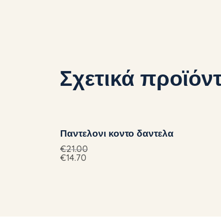
Σχετικά προϊόν
UP TO
- 30%
Παντελονι κοντο δαντελα
€
21.00
€
14.70