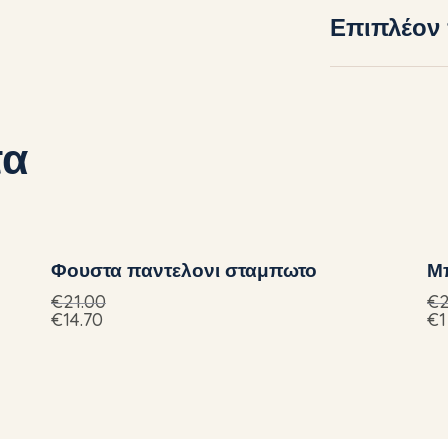
Επιπλέον
τα
UP TO
- 30%
Φουστα παντελονι σταμπωτο
Μ
€
21.00
€
€
14.70
€
1