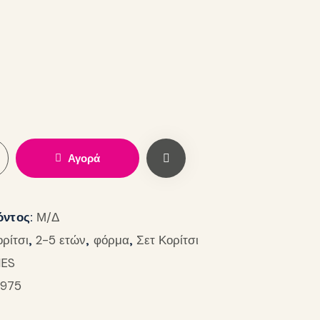
Αγορά
όντος:
Μ/Δ
ορίτσι
,
2-5 ετών
,
φόρμα
,
Σετ Κορίτσι
IES
975