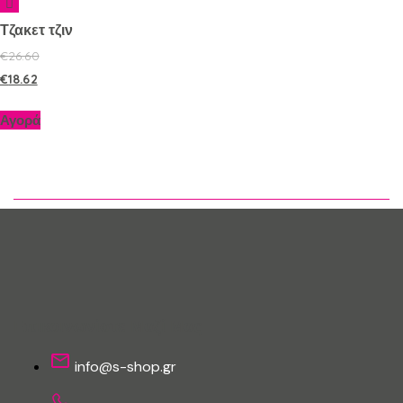
Τζακετ τζιν
€
26.60
€
18.62
Αγορά
Επικοινωνίστε Μαζί Μας
info@s-shop.gr