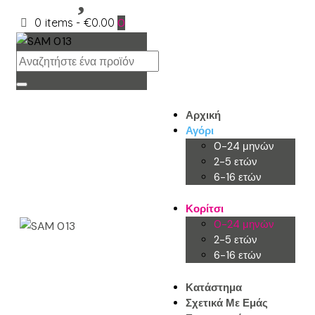
0 items
-
€0.00
0
Αρχική
Αγόρι
0-24 μηνών
2-5 ετών
6-16 ετών
Κορίτσι
0-24 μηνών
2-5 ετών
6-16 ετών
Κατάστημα
Σχετικά Με Εμάς