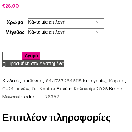
€
28.00
Χρώμα
Μέγεθος
Αγορά
Προσθήκη στα Αγαπημένα
Κωδικός προϊόντος:
8447372646115
Κατηγορίες:
Κορίτσι
,
0-24 μηνών
,
Σετ Κορίτσι
Ετικέτα:
Καλοκαίρι 2026
Brand:
Mayoral
Product ID:
76357
Επιπλέον πληροφορίες