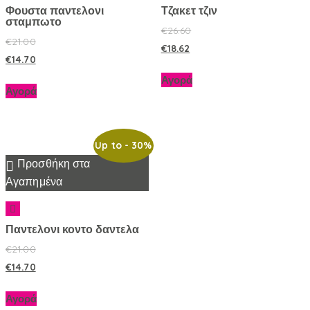
Φουστα παντελονι
Τζακετ τζιν
σταμπωτο
€
26.60
€
21.00
€
18.62
€
14.70
Αγορά
Αγορά
Up to
- 30%
Προσθήκη στα
Αγαπημένα
Παντελονι κοντο δαντελα
€
21.00
€
14.70
Αγορά