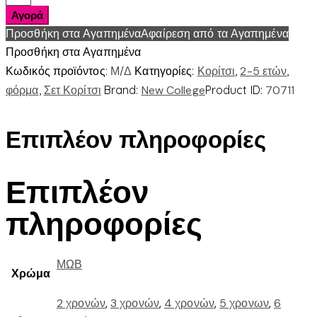
ΦΟΥΤΕΡ
Αγορά
VIBE
Προσθήκη στα Αγαπημένα
Αφαίρεση από τα Αγαπημένα
ποσότητα
Προσθήκη στα Αγαπημένα
Κωδικός προϊόντος:
Μ/Δ
Κατηγορίες:
Κορίτσι
,
2-5 ετών
,
φόρμα
,
Σετ Κορίτσι
Brand:
New College
Product ID:
70711
Επιπλέον πληροφορίες
Επιπλέον
πληροφορίες
ΜΩΒ
Χρώμα
2 χρονών
,
3 χρονών
,
4 χρονών
,
5 χρονων
,
6