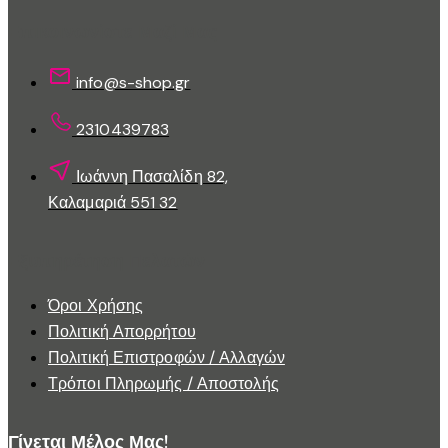
επιλεγούν
στη
Επικοινωνίστε Μαζί Μας
σελίδα
του
info@s-shop.gr
προϊόντος
2310439783
Ιωάννη Πασαλίδη 82,
Καλαμαριά 551 32
Εξυπηρέτηση Πελατών
Όροι Χρήσης
Πολιτική Απορρήτου
Πολιτική Επιστροφών / Αλλαγών
Τρόποι Πληρωμής / Αποστολής
Γίνεται Μέλος Μας!