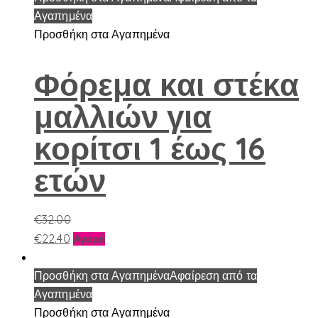
έχει
Αγαπημένα
πολλαπλές
Προσθήκη στα Αγαπημένα
παραλλαγές.
Οι
Φόρεμα και στέκα
επιλογές
μαλλιών για
μπορούν
να
κορίτσι 1 έως 16
επιλεγούν
στη
ετών
σελίδα
του
προϊόντος
€
32.00
Αυτό
€
22.40
Αγορά
το
προϊόν
Προσθήκη στα Αγαπημένα
Αφαίρεση από τα
έχει
Αγαπημένα
πολλαπλές
Προσθήκη στα Αγαπημένα