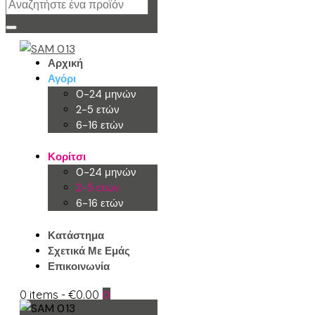
Αρχική
Αγόρι
0-24 μηνών
2-5 ετών
6-16 ετών
Κορίτσι
0-24 μηνών
2-5 ετών
6-16 ετών
Κατάστημα
Σχετικά Με Εμάς
Επικοινωνία
0 items
-
€0.00
0