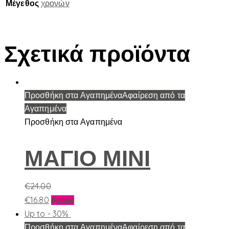
Μέγεθος
χρονών
Σχετικά προϊόντα
Προσθήκη στα Αγαπημένα
Αφαίρεση από τα
Αγαπημένα
Προσθήκη στα Αγαπημένα
ΜΑΓΙΟ ΜΙΝΙ
€
24.00
Αυτό
€
16.80
Αγορά
το
Up to
- 30%
προϊόν
Προσθήκη στα Αγαπημένα
Αφαίρεση από τα