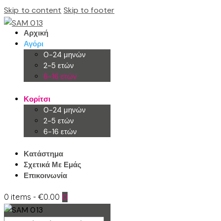
Skip to content
Skip to footer
Αρχική
Αγόρι
0-24 μηνών
2-5 ετών
6-16 ετών
Κορίτσι
0-24 μηνών
2-5 ετών
6-16 ετών
Κατάστημα
Σχετικά Με Εμάς
Επικοινωνία
0 items
-
€0.00
0