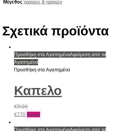
Μέγεθος
χρονών
,
8 χρονών
Σχετικά προϊόντα
Προσθήκη στα Αγαπημένα
Αφαίρεση από τα
Αγαπημένα
Προσθήκη στα Αγαπημένα
Καπελο
€
11.00
Αυτό
€
7.70
Αγορά
το
προϊόν
Προσθήκη στα Αγαπημένα
Αφαίρεση από τα