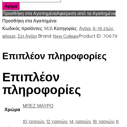
ΦΟΥΤΕΡ
Αγορά
NEW
Προσθήκη στα Αγαπημένα
Αφαίρεση από τα Αγαπημένα
ποσότητα
Προσθήκη στα Αγαπημένα
Κωδικός προϊόντος:
Μ/Δ
Κατηγορίες:
Αγόρι
,
6-16 ετών
,
φόρμα
,
Σετ Αγόρι
Brand:
New College
Product ID:
70679
Επιπλέον πληροφορίες
Επιπλέον
πληροφορίες
ΜΠΕΖ ΜΑΥΡΟ
Χρώμα
10 χρονών
,
12 χρονών
,
14 χρονών
,
16 χρονών
,
6