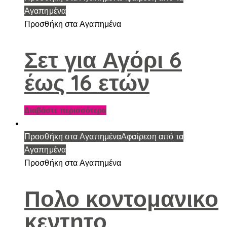
έχει
Αγαπημένα
πολλαπλές
Προσθήκη στα Αγαπημένα
παραλλαγές.
Οι
Σετ για Αγόρι 6
επιλογές
έως 16 ετών
μπορούν
να
επιλεγούν
Διαβάστε περισσότερα
στη
σελίδα
Προσθήκη στα Αγαπημένα
Αφαίρεση από τα
του
Αγαπημένα
προϊόντος
Προσθήκη στα Αγαπημένα
Πολο κοντομανικο
κεντητο