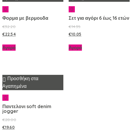
Φορμα με βερμουδα
Σετ για αγόρι 6 έως 16 ετών
€
32.20
€
14.35
€
22.54
€
10.05
Αγορά
Αγορά
Προσθήκη στα
Αγαπημένα
Παντελονι soft denim
jogger
€
28.00
€
19.60