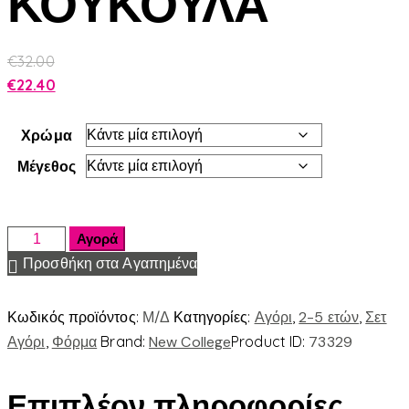
ΚΟΥΚΟΥΛΑ
€
32.00
€
22.40
Χρώμα
Μέγεθος
Αγορά
Προσθήκη στα Αγαπημένα
Κωδικός προϊόντος:
Μ/Δ
Κατηγορίες:
Αγόρι
,
2-5 ετών
,
Σετ
Αγόρι
,
Φόρμα
Brand:
New College
Product ID:
73329
Επιπλέον πληροφορίες