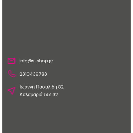
Επικοινωνίστε Μαζί Μας
info@s-shop.gr
2310439783
Ιωάννη Πασαλίδη 82,
Καλαμαριά 551 32
Εξυπηρέτηση Πελατών