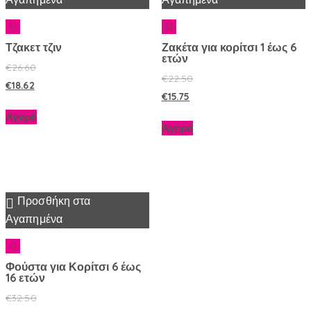
Τζακετ τζιν
Ζακέτα για κορίτσι 1 έως 6
ετών
€
26.60
€
22.50
€
18.62
€
15.75
Αγορά
Αγορά
Προσθήκη στα
Αγαπημένα
Φούστα για Κορίτσι 6 έως
16 ετών
€
32.50