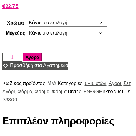
€
22.75
Χρώμα
Μέγεθος
Αγορά
Προσθήκη στα Αγαπημένα
Κωδικός προϊόντος:
Μ/Δ
Κατηγορίες:
6-16 ετών
,
Αγόρι
,
Σετ
Αγόρι
,
Φόρμα
,
Φόρμα
,
Φόρμα
Brand:
ENERGIES
Product ID:
78309
Επιπλέον πληροφορίες