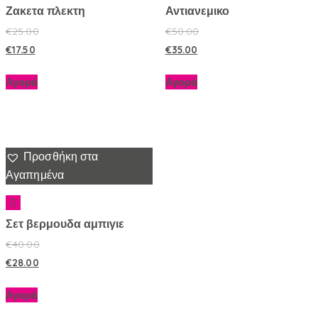
Ζακετα πλεκτη
Αντιανεμικο
€
25.00
€
50.00
€
17.50
€
35.00
Αγορά
Αγορά
Προσθήκη στα
Αγαπημένα
Σετ βερμουδα αμπιγιε
€
40.00
€
28.00
Αγορά