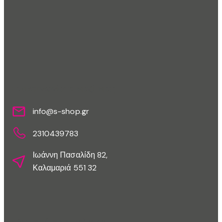
Επικοινωνίστε Μαζί Μας
info@s-shop.gr
2310439783
Ιωάννη Πασαλίδη 82,
Καλαμαριά 551 32
Εξυπηρέτηση Πελατών