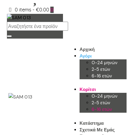
0 items
-
€0.00
0
Αρχική
Αγόρι
0-24 μηνών
2-5 ετών
6-16 ετών
Κορίτσι
0-24 μηνών
2-5 ετών
6-16 ετών
Κατάστημα
Σχετικά Με Εμάς