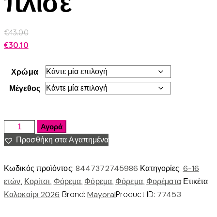
πλισε
€
43.00
€
30.10
Χρώμα
Μέγεθος
Αγορά
Προσθήκη στα Αγαπημένα
Κωδικός προϊόντος:
8447372745986
Κατηγορίες:
6-16
ετών
,
Κορίτσι
,
Φόρεμα
,
Φόρεμα
,
Φόρεμα
,
Φορέματα
Ετικέτα:
Καλοκαίρι 2026
Brand:
Mayoral
Product ID:
77453