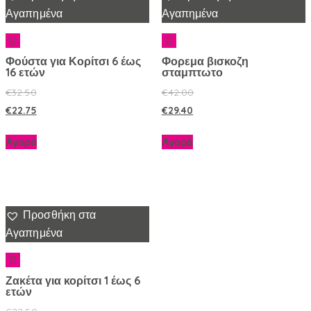
Αγαπημένα
Αγαπημένα
Φούστα για Κορίτσι 6 έως
Φορεμα βισκοζη
16 ετών
σταμπτωτο
€
32.50
€
42.00
€
22.75
€
29.40
Αγορά
Αγορά
Προσθήκη στα
Αγαπημένα
Ζακέτα για κορίτσι 1 έως 6
ετών