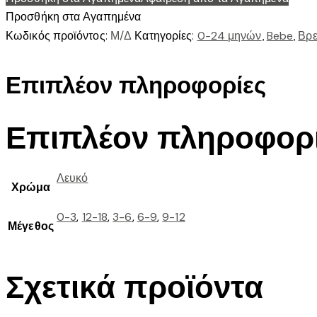
ΑΝΟΙΓΜΑ
Προσθήκη στα Αγαπημένα
ποσότητα
Κωδικός προϊόντος:
Μ/Δ
Κατηγορίες:
0-24 μηνών
,
Bebe
,
Βρε
Επιπλέον πληροφορίες
Επιπλέον πληροφορ
Λευκό
Χρώμα
0-3
,
12-18
,
3-6
,
6-9
,
9-12
Μέγεθος
Σχετικά προϊόντα