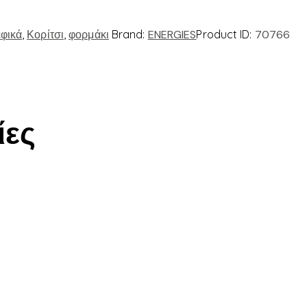
φικά
,
Κορίτσι
,
φορμάκι
Brand:
ENERGIES
Product ID:
70766
ίες