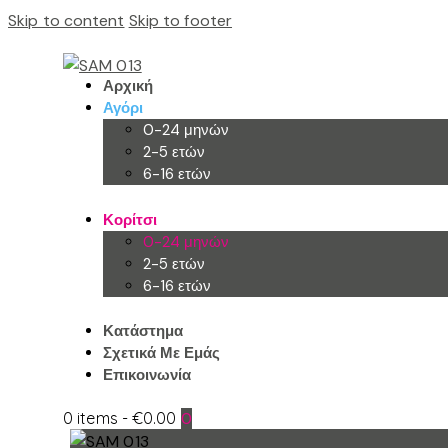
Skip to content
Skip to footer
Αρχική
Αγόρι
0-24 μηνών
2-5 ετών
6-16 ετών
Κορίτσι
0-24 μηνών
2-5 ετών
6-16 ετών
Κατάστημα
Σχετικά Με Εμάς
Επικοινωνία
0 items
-
€0.00
0