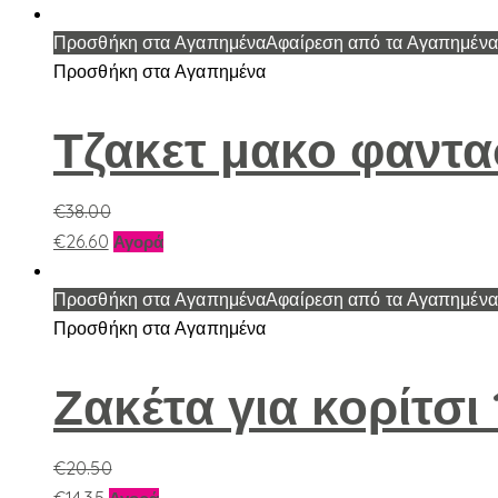
Προσθήκη στα Αγαπημένα
Αφαίρεση από τα Αγαπημένα
Προσθήκη στα Αγαπημένα
Τζακετ μακο φαντα
€
38.00
Αυτό
€
26.60
Αγορά
το
προϊόν
Προσθήκη στα Αγαπημένα
Αφαίρεση από τα Αγαπημένα
έχει
Προσθήκη στα Αγαπημένα
πολλαπλές
παραλλαγές.
Ζακέτα για κορίτσι
Οι
επιλογές
€
20.50
μπορούν
Αυτό