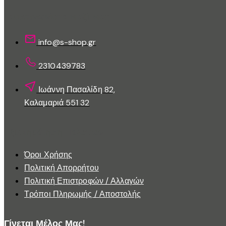
να
Επικοινωνίστε Μαζί Μας
επιλεγούν
στη
info@s-shop.gr
σελίδα
του
2310439783
προϊόντος
Ιωάννη Πασαλίδη 82,
Καλαμαριά 551 32
Εξυπηρέτηση Πελατών
Όροι Χρήσης
Πολιτική Απορρήτου
Πολιτική Επιστροφών / Αλλαγών
Τρόποι Πληρωμής / Αποστολής
Γίνεται Μέλος Μας!