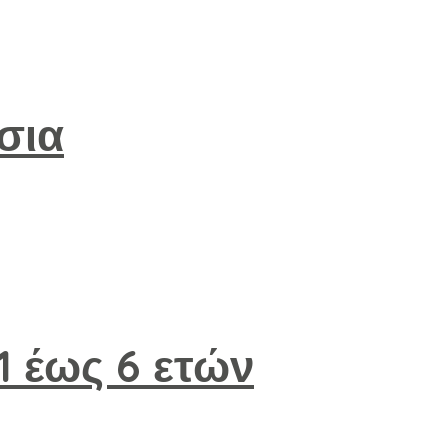
σια
 1 έως 6 ετών