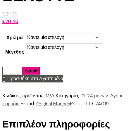
€
29.00
€
20.30
Χρώμα
Μέγεθος
Αγορά
Προσθήκη στα Αγαπημένα
Κωδικός προϊόντος:
Μ/Δ
Κατηγορίες:
0-24 μηνών
,
Αγόρι
,
φορμάκι
Brand:
Original Marines
Product ID:
74019
Επιπλέον πληροφορίες