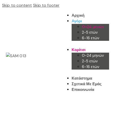
Skip to content
Skip to footer
Αρχική
Αγόρι
0-24 μηνών
2-5 ετών
6-16 ετών
Κορίτσι
0-24 μηνών
2-5 ετών
6-16 ετών
Κατάστημα
Σχετικά Με Εμάς
Επικοινωνία