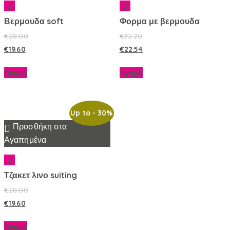
Βερμουδα soft
Φορμα με βερμουδα
€
28.00
€
32.20
€
19.60
€
22.54
Αγορά
Αγορά
Up to
- 30%
Προσθήκη στα
Αγαπημένα
Τζακετ λινο suiting
€
28.00
€
19.60
Αγορά