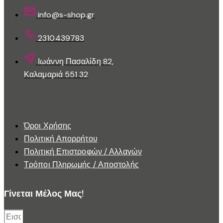
σελίδα
του
info@s-shop.gr
προϊόντος
2310439783
Ιωάννη Πασαλίδη 82,
Καλαμαριά 551 32
Εξυπηρέτηση Πελατών
Όροι Χρήσης
Πολιτική Απορρήτου
Πολιτική Επιστροφών / Αλλαγών
Τρόποι Πληρωμής / Αποστολής
Γίνεται Μέλος Μας!