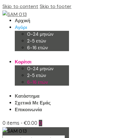
Skip to content
Skip to footer
Αρχική
Αγόρι
0-24 μηνών
2-5 ετών
6-16 ετών
Κορίτσι
0-24 μηνών
2-5 ετών
6-16 ετών
Κατάστημα
Σχετικά Με Εμάς
Επικοινωνία
0 items
-
€0.00
0