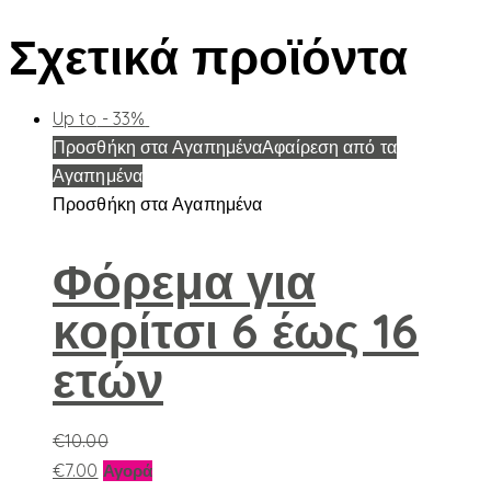
Σχετικά προϊόντα
Up to
- 33%
Προσθήκη στα Αγαπημένα
Αφαίρεση από τα
Αγαπημένα
Προσθήκη στα Αγαπημένα
Φόρεμα για
κορίτσι 6 έως 16
ετών
€
10.00
Αυτό
€
7.00
Αγορά