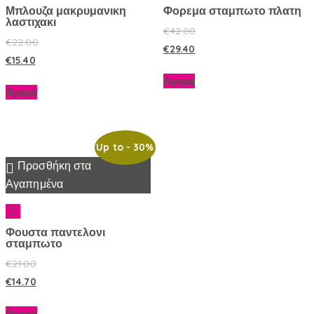
Μπλουζα μακρυμανικη
Φορεμα σταμπωτο πλατη
λαστιχακι
€
42.00
€
22.00
€
29.40
€
15.40
Αγορά
Αγορά
Up to
- 30%
Προσθήκη στα
Αγαπημένα
Φουστα παντελονι
σταμπωτο
€
21.00
€
14.70
Αγορά