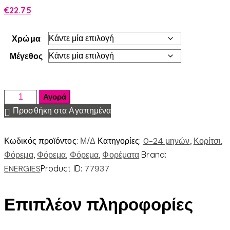
€
22.75
Χρώμα
Μέγεθος
Αγορά
Προσθήκη στα Αγαπημένα
Κωδικός προϊόντος:
Μ/Δ
Κατηγορίες:
0-24 μηνών
,
Κορίτσι
,
Φόρεμα
,
Φόρεμα
,
Φόρεμα
,
Φορέματα
Brand:
ENERGIES
Product ID:
77937
Επιπλέον πληροφορίες