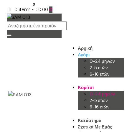
0 items
-
€0.00
0
Αρχική
Αγόρι
0-24 μηνών
2-5 ετών
6-16 ετών
Κορίτσι
0-24 μηνών
2-5 ετών
6-16 ετών
Κατάστημα
Σχετικά Με Εμάς