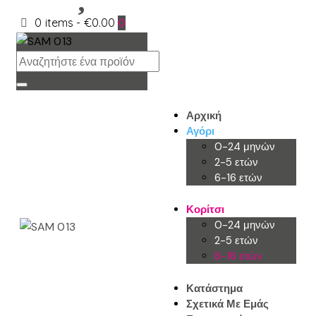
0 items
-
€0.00
0
Αρχική
Αγόρι
0-24 μηνών
2-5 ετών
6-16 ετών
Κορίτσι
0-24 μηνών
2-5 ετών
6-16 ετών
Κατάστημα
Σχετικά Με Εμάς