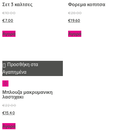
Σετ 3 καλτσες
Φορεμα κοπιτσα
€
10.00
€
28.00
€
7.00
€
19.60
Αγορά
Αγορά
Προσθήκη στα
Αγαπημένα
Μπλουζα μακρυμανικη
λαστιχακι
€
22.00
€
15.40
Αγορά