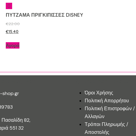
ΠΥΤΖΑΜΑ ΠΡΙΓΚΙΠΙΣΣΕΣ DISNEY
€
22.00
€
15.40
Αγορά
ίστε Μαζί Μας
Εξυπηρέτηση Πελατών
Όροι Χρήσης
-shop.gr
Πολιτική Απορρήτου
39783
Πολιτική Επιστροφών /
Αλλαγών
 Πασαλίδη 82,
Τρόποι Πληρωμής /
ριά 551 32
Αποστολής