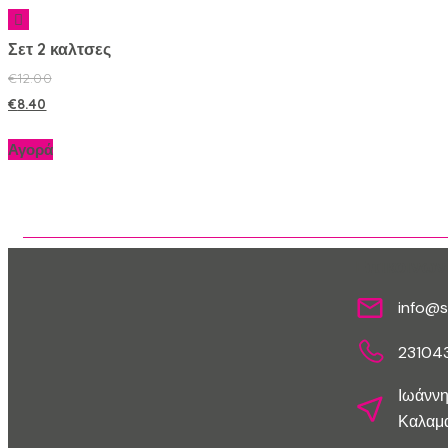
Σετ 2 καλτσες
€
12.00
€
8.40
Αγορά
Επικοινων
info@s
23104
Ιωάννη
Καλαμα