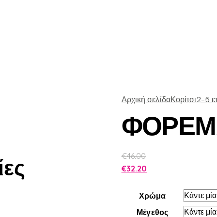
Αρχική σελίδα
Κορίτσι
2-5 ε
ΦΟΡΕΜ
€
46.00
ίες
€
32.20
Χρώμα
Μέγεθος