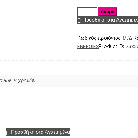
Αγορά
Προσθήκη στα Αγαπημέ
Κωδικός προϊόντος:
Μ/Δ
Κ
ENERGIES
Product ID:
7383
ρονων
,
6 χρονών
Προσθήκη στα Αγαπημένα