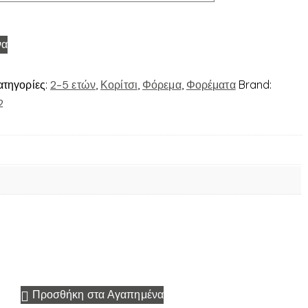
να
ατηγορίες:
2-5 ετών
,
Κορίτσι
,
Φόρεμα
,
Φορέματα
Brand:
2
Προσθήκη στα Αγαπημένα