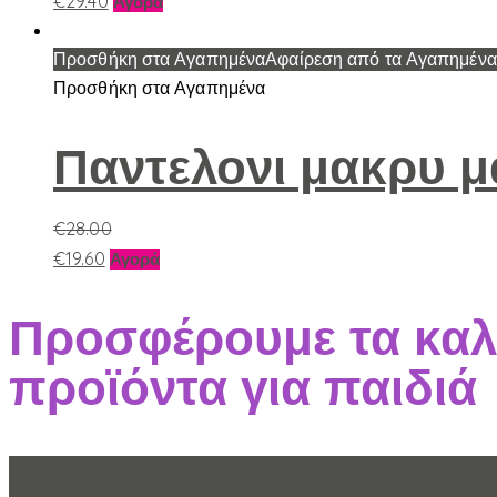
€
29.40
να
Αγορά
το
επιλεγούν
προϊόν
Προσθήκη στα Αγαπημένα
Αφαίρεση από τα Αγαπημένα
στη
έχει
Προσθήκη στα Αγαπημένα
σελίδα
πολλαπλές
του
παραλλαγές.
προϊόντος
Παντελονι μακρυ 
Οι
επιλογές
€
28.00
μπορούν
Αυτό
€
19.60
να
Αγορά
το
επιλεγούν
προϊόν
στη
Προσφέρουμε τα καλ
έχει
σελίδα
προϊόντα για παιδιά
πολλαπλές
του
παραλλαγές.
προϊόντος
Οι
επιλογές
μπορούν