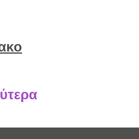
μακο
ύτερα