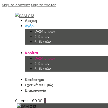
Skip to content
Skip to footer
Αρχική
Αγόρι
0-24 μηνών
2-5 ετών
6-16 ετών
Κορίτσι
0-24 μηνών
2-5 ετών
6-16 ετών
Κατάστημα
Σχετικά Με Εμάς
Επικοινωνία
0 items
-
€0.00
0