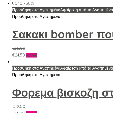
Up to
- 30%
Προσθήκη στα Αγαπημένα
Αφαίρεση από τα Αγαπημένα
Προσθήκη στα Αγαπημένα
Σακακι bomber πο
€
35.00
Αυτό
€
24.50
Αγορά
το
προϊόν
Προσθήκη στα Αγαπημένα
Αφαίρεση από τα Αγαπημένα
έχει
Προσθήκη στα Αγαπημένα
πολλαπλές
παραλλαγές.
Φορεμα βισκοζη σ
Οι
επιλογές
€
42.00
μπορούν
Αυτό