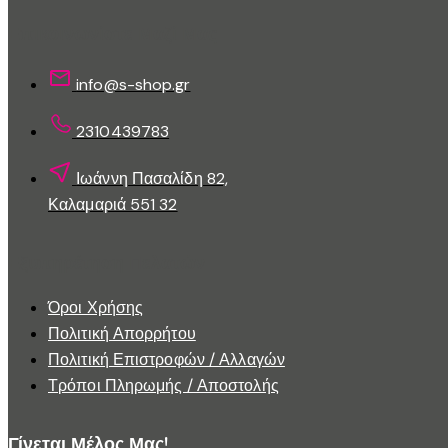
να
Επικοινωνίστε Μαζί Μας
επιλεγούν
στη
info@s-shop.gr
σελίδα
του
2310439783
προϊόντος
Ιωάννη Πασαλίδη 82,
Καλαμαριά 551 32
Εξυπηρέτηση Πελατών
Όροι Χρήσης
Πολιτική Απορρήτου
Πολιτική Επιστροφών / Αλλαγών
Τρόποι Πληρωμής / Αποστολής
Γίνεται Μέλος Μας!