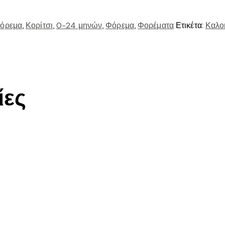
όρεμα
,
Κορίτσι
,
0-24 μηνών
,
Φόρεμα
,
Φορέματα
Ετικέτα:
Καλο
ίες