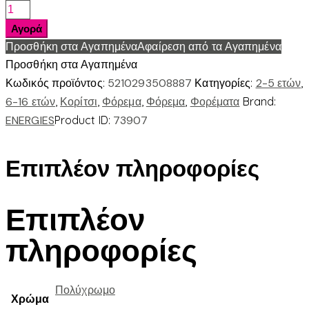
ΦΟΡΕΜΑ
ΜΕ
Αγορά
ΣΤΡΑΣ
Προσθήκη στα Αγαπημένα
Αφαίρεση από τα Αγαπημένα
ποσότητα
Προσθήκη στα Αγαπημένα
Κωδικός προϊόντος:
5210293508887
Κατηγορίες:
2-5 ετών
,
6-16 ετών
,
Κορίτσι
,
Φόρεμα
,
Φόρεμα
,
Φορέματα
Brand:
ENERGIES
Product ID:
73907
Επιπλέον πληροφορίες
Επιπλέον
πληροφορίες
Πολύχρωμο
Χρώμα