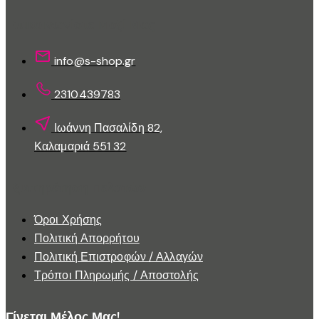
επιλεγούν
στη
Επικοινωνίστε Μαζί Μας
σελίδα
του
info@s-shop.gr
προϊόντος
2310439783
Ιωάννη Πασαλίδη 82,
Καλαμαριά 551 32
Εξυπηρέτηση Πελατών
Όροι Χρήσης
Πολιτική Απορρήτου
Πολιτική Επιστροφών / Αλλαγών
Τρόποι Πληρωμής / Αποστολής
Γίνεται Μέλος Μας!