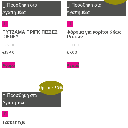
Προσθήκη στα
Προσθήκη στα
Αγαπημένα
Αγαπημένα
ΠΥΤΖΑΜΑ ΠΡΙΓΚΙΠΙΣΣΕΣ
Φόρεμα για κορίτσι 6 έως
DISNEY
16 ετών
€
22.00
€
10.00
€
15.40
€
7.00
Αγορά
Αγορά
Up to
- 30%
Προσθήκη στα
Αγαπημένα
Τζακετ τζιν