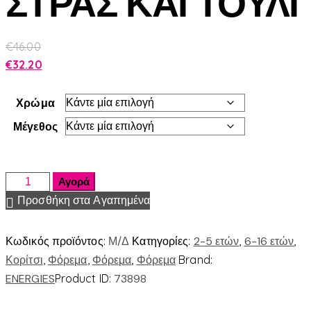
ΣΤΡΑΣ ΚΑΙ ΤΟΥΛΙ
€
46.00
€
32.20
Χρώμα
Μέγεθος
Αγορά
Προσθήκη στα Αγαπημένα
Κωδικός προϊόντος:
Μ/Δ
Κατηγορίες:
2-5 ετών
,
6-16 ετών
,
Κορίτσι
,
Φόρεμα
,
Φόρεμα
,
Φόρεμα
Brand:
ENERGIES
Product ID:
73898