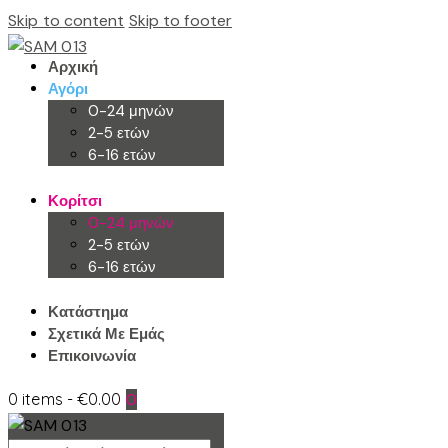
Skip to content
Skip to footer
Αρχική
Αγόρι
0-24 μηνών
2-5 ετών
6-16 ετών
Κορίτσι
0-24 μηνών
2-5 ετών
6-16 ετών
Κατάστημα
Σχετικά Με Εμάς
Επικοινωνία
0 items
-
€0.00
0