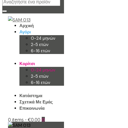
Αρχική
Αγόρι
0-24 μηνών
2-5 ετών
6-16 ετών
Κορίτσι
0-24 μηνών
2-5 ετών
6-16 ετών
Κατάστημα
Σχετικά Με Εμάς
Επικοινωνία
0 items
-
€0.00
0