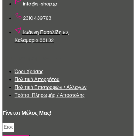
του
info@s-shop.gr
προϊόντος
2310439783
Ιωάννη Πασαλίδη 82,
Καλαμαριά 551 32
Εξυπηρέτηση Πελατών
Όροι Χρήσης
Πολιτική Απορρήτου
Πολιτική Επιστροφών / Αλλαγών
Τρόποι Πληρωμής / Αποστολής
Γίνεται Μέλος Μας!