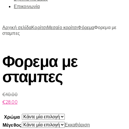
Επικοινωνία
Αρχική σελίδα
Κορίτσι
Μεσαίο κορίτσι
Φόρεμα
Φορεμα με
σταμπες
Φορεμα με
σταμπες
€
40.00
€
28.00
Χρώμα
Εκκαθάριση
Μέγεθος