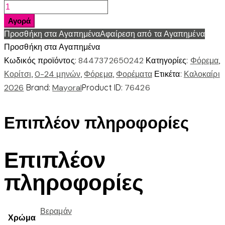
Φορεμα
με
Αγορά
σταμπες
Προσθήκη στα Αγαπημένα
Αφαίρεση από τα Αγαπημένα
ποσότητα
Προσθήκη στα Αγαπημένα
Κωδικός προϊόντος:
8447372650242
Κατηγορίες:
Φόρεμα
,
Κορίτσι
,
0-24 μηνών
,
Φόρεμα
,
Φορέματα
Ετικέτα:
Καλοκαίρι
2026
Brand:
Mayoral
Product ID:
76426
Επιπλέον πληροφορίες
Επιπλέον
πληροφορίες
Βεραμάν
Χρώμα