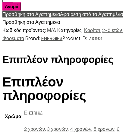
ΚΑΡΔΙΕΣ
Αγορά
ποσότητα
Προσθήκη στα Αγαπημένα
Αφαίρεση από τα Αγαπημένα
Προσθήκη στα Αγαπημένα
Κωδικός προϊόντος:
Μ/Δ
Κατηγορίες:
Κορίτσι
,
2-5 ετών
,
Φορέματα
Brand:
ENERGIES
Product ID:
71093
Επιπλέον πληροφορίες
Επιπλέον
πληροφορίες
Εμπριμε
Χρώμα
2 χρονών
,
3 χρονών
,
4 χρονών
,
5 χρονων
,
6