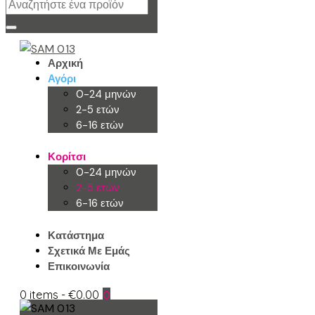
Αρχική
Αγόρι
0-24 μηνών
2-5 ετών
6-16 ετών
Κορίτσι
0-24 μηνών
2-5 ετών
6-16 ετών
Κατάστημα
Σχετικά Με Εμάς
Επικοινωνία
0 items
-
€0.00
0