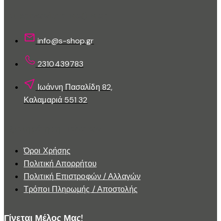
επιλεγούν
στη
Επικοινωνίστε Μαζί Μας
σελίδα
του
info@s-shop.gr
προϊόντος
2310439783
Ιωάννη Πασαλίδη 82,
Καλαμαριά 551 32
Εξυπηρέτηση Πελατών
Όροι Χρήσης
Πολιτική Απορρήτου
Πολιτική Επιστροφών / Αλλαγών
Τρόποι Πληρωμής / Αποστολής
Γίνεται Μέλος Μας!