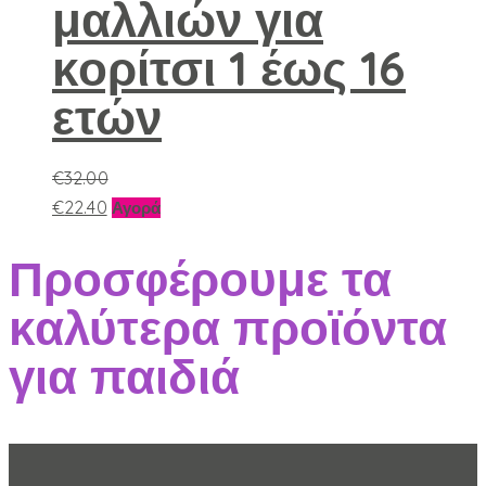
μαλλιών για
μπορούν
να
κορίτσι 1 έως 16
επιλεγούν
στη
ετών
σελίδα
του
προϊόντος
€
32.00
Αυτό
€
22.40
Αγορά
το
Προσφέρουμε τα
προϊόν
έχει
καλύτερα προϊόντα
πολλαπλές
παραλλαγές.
για παιδιά
Οι
επιλογές
μπορούν
να