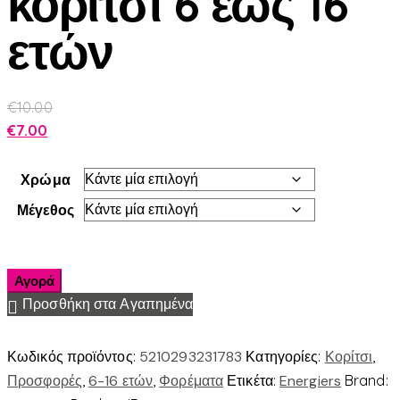
κορίτσι 6 έως 16
ετών
€
10.00
€
7.00
Χρώμα
Μέγεθος
Αγορά
Προσθήκη στα Αγαπημένα
Κωδικός προϊόντος:
5210293231783
Κατηγορίες:
Κορίτσι
,
Προσφορές
,
6-16 ετών
,
Φορέματα
Ετικέτα:
Energiers
Brand: