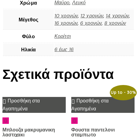
Μαύρο
,
Λευκό
Χρώμα
10 χρονών
,
12 χρονών
,
14 χρονών
,
Μέγεθος
16 χρονών
,
6 χρονών
,
8 χρονών
Κορίτσι
Φύλο
6 έως 16
Ηλικία
Σχετικά προϊόντα
Up to
- 30%
Προσθήκη στα
Προσθήκη στα
Αγαπημένα
Αγαπημένα
Μπλουζα μακρυμανικη
Φουστα παντελονι
λαστιχακι
σταμπωτο