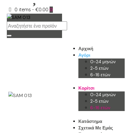
0 items
-
€0.00
0
Αρχική
Αγόρι
0-24 μηνών
2-5 ετών
6-16 ετών
Κορίτσι
0-24 μηνών
2-5 ετών
6-16 ετών
Κατάστημα
Σχετικά Με Εμάς