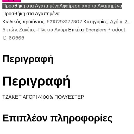
για
Προσθήκη στα Αγαπημένα
Αφαίρεση από τα Αγαπημένα
αγόρι
Προσθήκη στα Αγαπημένα
1
Κωδικός προϊόντος:
5210293177807
Κατηγορίες:
Αγόρι
,
2-
έως
5 ετών
,
Ζακέτες-Πλεκτά Αγόρι
Ετικέτα:
Energiers
Product
5
ID:
60565
ετών
ποσότητα
Περιγραφή
Περιγραφή
ΤΖΑΚΕΤ ΑΓΟΡΙ ^100% ΠΟΛΥΕΣΤΕΡ
Επιπλέον πληροφορίες