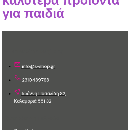
παραλλαγές.
για παιδιά
Οι
επιλογές
μπορούν
να
επιλεγούν
στη
Επικοινωνίστε Μαζί Μας
σελίδα
του
info@s-shop.gr
προϊόντος
2310439783
Ιωάννη Πασαλίδη 82,
Καλαμαριά 551 32
Εξυπηρέτηση Πελατών