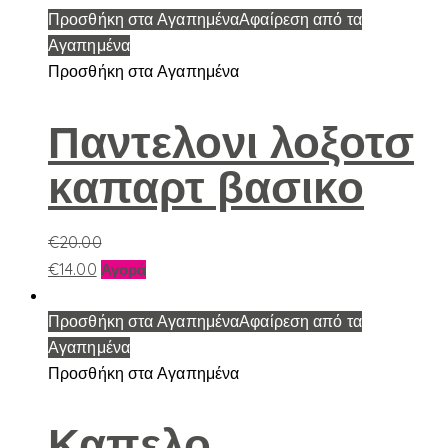
Προσθήκη στα Αγαπημένα
Αφαίρεση από τα
Αγαπημένα
Προσθήκη στα Αγαπημένα
Παντελονι λοξοτσ
καπαρτ βασικο
€
20.00
Αυτό
€
14.00
Αγορά
το
προϊόν
Προσθήκη στα Αγαπημένα
Αφαίρεση από τα
έχει
Αγαπημένα
πολλαπλές
Προσθήκη στα Αγαπημένα
παραλλαγές.
Οι
Καπελο