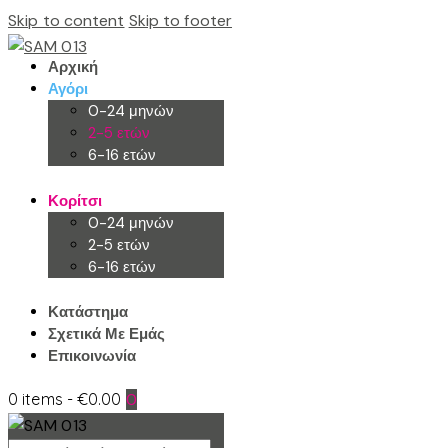
Skip to content
Skip to footer
Αρχική
Αγόρι
0-24 μηνών
2-5 ετών
6-16 ετών
Κορίτσι
0-24 μηνών
2-5 ετών
6-16 ετών
Κατάστημα
Σχετικά Με Εμάς
Επικοινωνία
0 items
-
€0.00
0