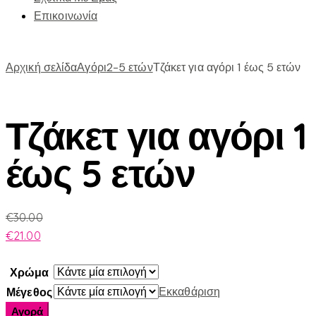
Επικοινωνία
Αρχική σελίδα
Αγόρι
2-5 ετών
Τζάκετ για αγόρι 1 έως 5 ετών
Τζάκετ για αγόρι 1
έως 5 ετών
€
30.00
€
21.00
Χρώμα
Εκκαθάριση
Μέγεθος
Τζάκετ
Αγορά