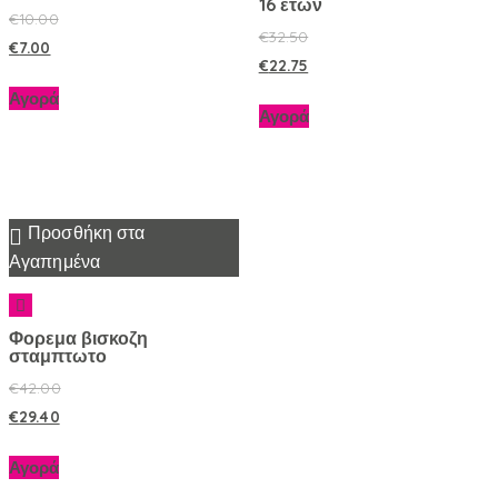
16 ετών
€
10.00
€
32.50
€
7.00
€
22.75
Αγορά
Αγορά
Προσθήκη στα
Αγαπημένα
Φορεμα βισκοζη
σταμπτωτο
€
42.00
€
29.40
Αγορά