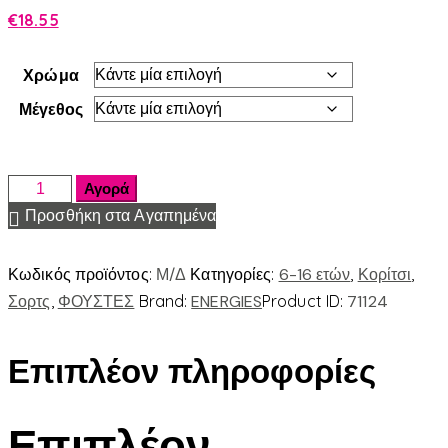
€
18.55
Χρώμα
Μέγεθος
Αγορά
Προσθήκη στα Αγαπημένα
Κωδικός προϊόντος:
Μ/Δ
Κατηγορίες:
6-16 ετών
,
Κορίτσι
,
Σορτς
,
ΦΟΥΣΤΕΣ
Brand:
ENERGIES
Product ID:
71124
Επιπλέον πληροφορίες
Επιπλέον