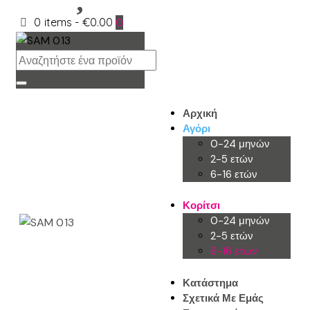
0 items
-
€0.00
0
Αρχική
Αγόρι
0-24 μηνών
2-5 ετών
6-16 ετών
Κορίτσι
0-24 μηνών
2-5 ετών
6-16 ετών
Κατάστημα
Σχετικά Με Εμάς